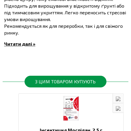
Підходить для вирощування у відкритому ґрунті або
під тимчасовим укриттям. Легко переносить стресові
умови вирощування.
Рекомендується як для переробки, так і для свіжого
ринку.
Вегетаційний період 60-65 днів.
Читати далі »
Маса плоду 65-75 г.
Купити
Насіння томату Квікфаєр F1, упаковка 20
штук
та інші товари за доступними цінами Ви можете
в
інтернет-магазині
Спектр Сад
з доставкою
З ЦИМ ТОВАРОМ КУПУЮТЬ
Інсектицид Моспілан,
2.5 г