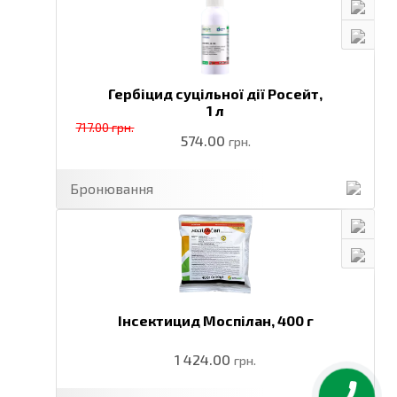
Гербіцид суцільної дії Росейт,
1 л
717.00 грн.
574.00
грн.
Бронювання
Інсектицид Моспілан,
400 г
1 424.00
грн.