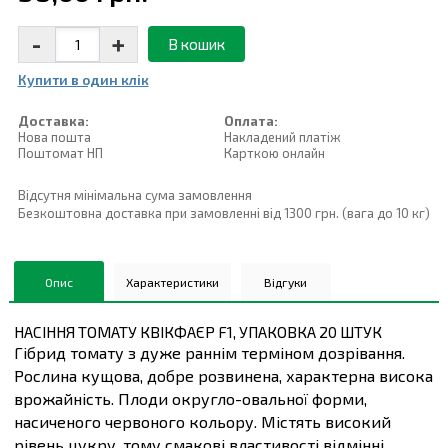
-
+
В кошик
Купити в один клiк
Доставка:
Оплата:
Нова пошта
Накладений платiж
Поштомат НП
Карткою онлайн
Відсутня мінімальна сума замовлення
Безкоштовна доставка при замовленні від 1300 грн. (вага до 10 кг)
Опис
Характеристики
Відгуки
НАСІННЯ ТОМАТУ КВІКФАЄР F1, УПАКОВКА 20 ШТУК
Гібрид томату з дуже раннім терміном дозрівання.
Рослина кущова, добре розвинена, характерна висока
врожайність. Плоди округло-овальної форми,
насиченого червоного кольору. Містять високий
рівень цукру, тому смакові властивості відмінні.