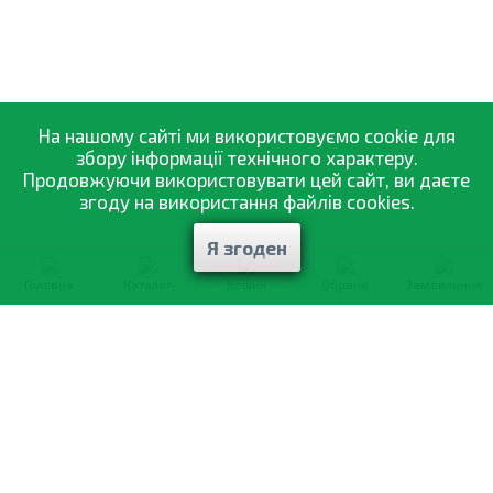
На нашому сайті ми використовуємо cookie для
збору інформації технічного характеру.
Продовжуючи використовувати цей сайт, ви даєте
згоду на використання файлів cookies.
Я згоден
Головна
Каталог
Кошик
Обране
Замовлення
0-800-335-895
Безкоштовно
зі всіх номерів
Про компанію
Каталог товарів
Оптовий продаж
Статті
і рекомендації
Оплата і доставка
Вiдгуки
Договір оферти
Контакти