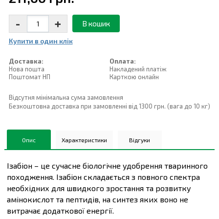
-
+
В кошик
Купити в один клiк
Доставка:
Оплата:
Нова пошта
Накладений платiж
Поштомат НП
Карткою онлайн
Відсутня мінімальна сума замовлення
Безкоштовна доставка при замовленні від 1300 грн. (вага до 10 кг)
Опис
Характеристики
Відгуки
Ізабіон – це сучасне біологічне удобрення тваринного
походження. Ізабіон складається з повного спектра
необхідних для швидкого зростання та розвитку
амінокислот та пептидів, на синтез яких воно не
витрачає додаткової енергії.