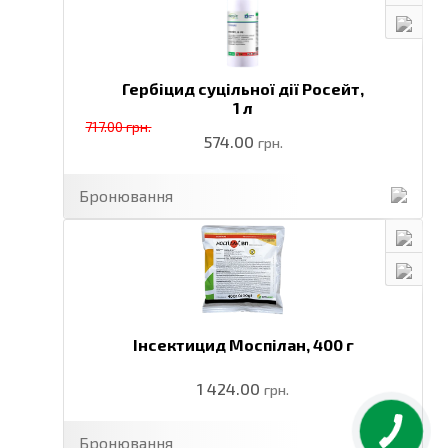
Гербіцид суцільної дії Росейт,
1 л
717.00 грн.
574.00
грн.
Бронювання
Інсектицид Моспілан,
400 г
1 424.00
грн.
Бронювання