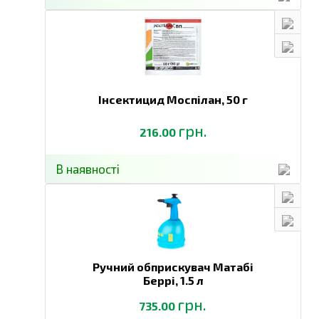
Інсектицид Моспілан,
50 г
грн.
216.00
В наявності
Ручний обприскувач Матабі
Беррі,
1.5 л
грн.
735.00