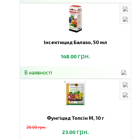
Інсектицид Балазо,
50 мл
грн.
148.00
В наявності
Фунгіцид Топсін М,
10 г
26.00 грн.
грн.
23.00