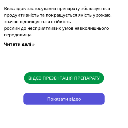
Внаслідок застосування препарату збільшується
продуктивність та покращується якість урожаю,
значно підвищується стійкість
рослин до несприятливих умов навколишнього
середовища.
Упаковка
Читати далі »
20 мл розрахована на приготування 4-5 л робочого
розчину. За сезон проводять 2-3 обробки.
Норма
Культура
витрати
Фаза внесення
ВІДЕО ПРЕЗЕНТАЦІЯ ПРЕПАРАТУ
препарату
Дозволено для роздрібного продажу
Позакореневе підживлення
Показати відео
в період вегетації (перше —
20 мл на
висота рослин 10– 15 см,
КАРТОПЛЯ
5 л води
друге — через 15 діб, третє
— на початку інтенсивного
формування бульб)