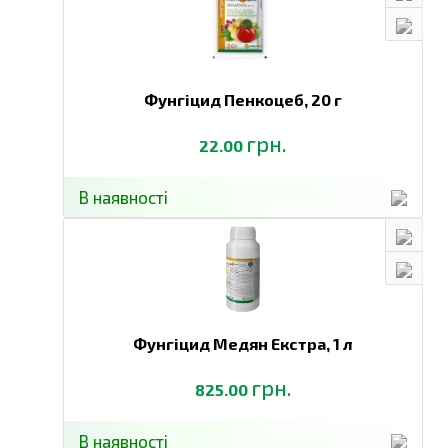
Дозрівання
• Прискорює дозрівання та збільшує
врожайність .
• Природні стреси: низькі та високі
температури (похолодання, спека,
посуха, заморозки, град та ін.)
Антистрес
Фунгіцид Пенкоцеб,
20 г
• Хвороби: вірусні, нематоди
• Фітотоксичність, викликана
грн.
використанням ЗЗР
22.00
Посилення
• Сприяє кращому проникненню в
дії засобів
клітини рослин добрив та системних
В наявності
захисту
пестицидів, особливо фунгіцидів
рослин
(використання в бакових сумішах)
• Попередження та відновлення при
Хлорози
хлорозах та бакових сумішах з
мікроелементами.
Фунгіцид Медян Екстра,
1 л
грн.
825.00
В наявності