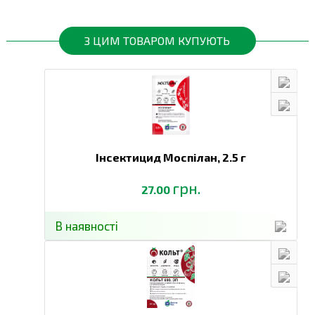
Позакореневе підживлення
ТОМАТИ
в період вегетації (перше —
ВІДКРИТОГО
висота рослин 10–15 см,
З ЦИМ ТОВАРОМ КУПУЮТЬ
ҐРУНТУ
друге — формування
плодів)
Кореневе підживлення в
період вегетації (перше —
ТОМАТИ
висота рослин 10–15 см,
ЗАКРИТОГО
друге — період бутонізації,
ҐРУНТУ
третє — формування
плодів)
Інсектицид Моспілан,
2.5 г
Позакореневе підживлення
ОГІРКИ
в період вегетації (перше —
грн.
27.00
ВІДКРИТОГО
висота рослин 10–15 см,
ҐРУНТУ
друге — формування
В наявності
плодів)
Кореневе підживлення в
ОГІРКИ
період вегетації (перше —
ЗАКРИТОГО
висота рослин 10–15 см,
ҐРУНТУ
друге — період бутонізації,
20 мл на
третє — плодоношення)
5 л води