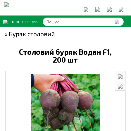
0-800-335-895
« Буряк столовий
Столовий буряк Водан F1,
200 шт