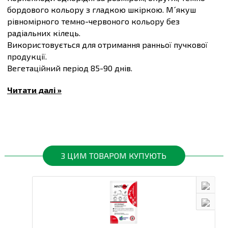
бордового кольору з гладкою шкіркою. М´якуш
рівномірного темно-червоного кольору без
радіальних кілець.
Використовується для отримання ранньої пучкової
продукції.
Вегетаційний період 85-90 днів.
Маса плоду 150 г
Читати далі »
Густота стояння 30-50 м.кв.
Купити
Насіння столового буряка Водан F1,
упаковка 200 шт
та інші товари за доступними
цінами Ви можете в
інтернет-магазині
Спектр Сад
з
доставкою до Київ та інші міста по всій території
України.
З ЦИМ ТОВАРОМ КУПУЮТЬ