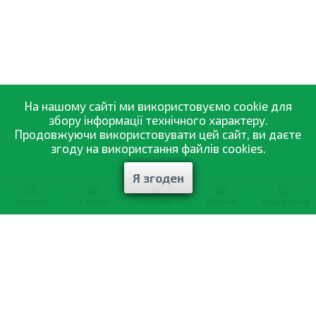
На нашому сайті ми використовуємо cookie для
збору інформації технічного характеру.
Продовжуючи використовувати цей сайт, ви даєте
згоду на використання файлів cookies.
Я згоден
Головна
Каталог
Кошик
Обране
Замовлення
0-800-335-895
Безкоштовно
зі всіх номерів
Про компанію
Каталог товарів
Оптовий продаж
Статті
і рекомендації
Оплата і доставка
Вiдгуки