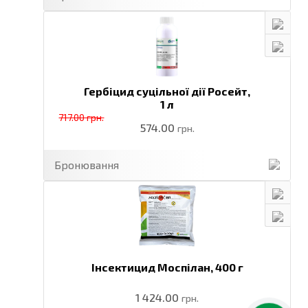
Гербіцид суцільної дії Росейт,
1 л
717.00 грн.
574.00
грн.
Бронювання
Інсектицид Моспілан,
400 г
1 424.00
грн.