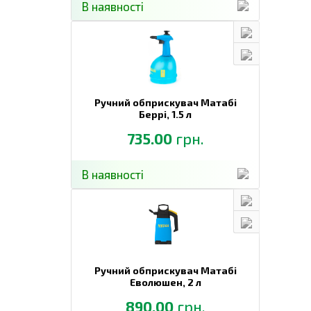
В наявності
Ручний обприскувач Матабі
Беррі,
1.5 л
735.00
грн.
В наявності
Ручний обприскувач Матабі
Еволюшен,
2 л
890.00
грн.