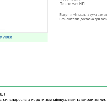
Поштомат НП
Відсутня мінімальна сума замо
Безкоштовна доставка при замовл
 VIBER
 ШТ
на, сильноросла, з короткими міжвузлями та широким ли