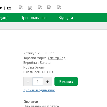
Р
|
РУ
дації
Про компанію
Відгуки
Артикул: 230001066
Торгова марка:
Спектр Сад
Виробник:
Sakata
Країна:
Японія
В наявності: 100+ шт.
-
+
В кошик
Купити в один клiк
Оплата:
Накладений платiж