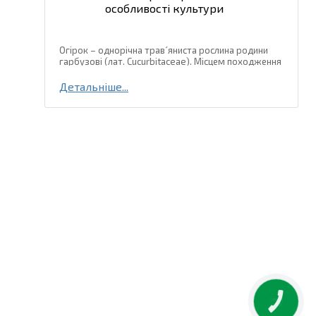
особливості культури
Огірок – однорічна трав´яниста рослина родини
гарбузові (лат. Cucurbitaceae). Місцем походження
огірка є тропічні та субтропічні регіони Південно-
Східної Азії, де і зараз зустрічаються дикорослі
Детальніше...
види цієї...
КНОПКА
ЗВ'ЯЗКУ