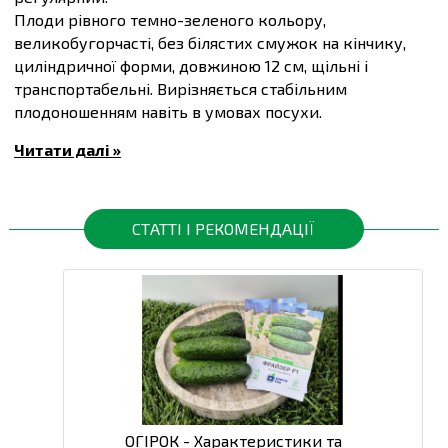
Плоди рівного темно-зеленого кольору,
великобугорчасті, без білястих смужок на кінчику,
циліндричної форми, довжиною 12 см, щільні і
транспортабельні. Вирізняється стабільним
плодоношенням навіть в умовах посухи.
Гібрид характеризується високим рівнем стійкості
Читати далі »
до несправжньої борошнистої роси.
Посів проводять після загрози заморозків, у ґрунт
прогрітий до 14-16°C.
Вегетаційний період 45-50 днів.
СТАТТІ І РЕКОМЕНДАЦІЇ
Маса плоду 110-130 г.
Купити
Насіння огірків Дерія F1, упаковка 10 шт
та
інші товари за доступними цінами Ви можете в
інтернет-магазині
Спектр Сад
з доставкою в Київ й
інші міста по всій території України.
ОГІРОК - Характеристики та