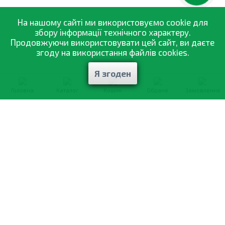
На нашому сайті ми використовуємо cookie для
збору інформації технічного характеру.
Продовжуючи використовувати цей сайт, ви даєте
згоду на використання файлів cookies.
Я згоден
Головна
Каталог
Кошик
Обране
Замовлення
0-800-335-895
Безкоштовно
зі всіх номерів
Про компанію
Каталог товарів
Оптовий продаж
Статті
і рекомендації
Оплата і доставка
Вiдгуки
Договір оферти
Контакти
Політика конфіденційності
Мої замовлення
Обмін і повернення
© 2002—2026 «Спектр Сад» —
найкраще для вашого врожаю