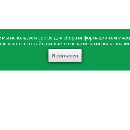
 мы используем cookie для сбора информации техничес
ьзовать этот сайт, вы даете согласие на использование
Я согласен
Каталог товаров
ажа
Статьи и рекомендации
авка
Отзывы
ат
Контакты
ты
Мои заказы
фиденциальности