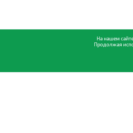
На нашем сайте
Продолжая испол
О компании
Оптовая прод
0-800-335-895
Оплата и дост
Бесплатно
со всех номеров
Обмен и возвр
Договор офер
Политика кон