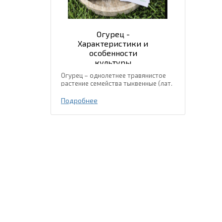
Огурец -
Характеристики и
особенности
культуры
Огурец – однолетнее травянистое
растение семейства тыквенные (лат.
Cucurbitaceae). Местом
происхождения огурца есть
Подробнее
тропические и субтропические
регионы Юго-Восточной Азии, где и
сейчас встречаются дикорастущие...