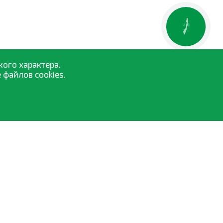
КНОПКА
ЗВ'ЯЗКУ
кого характера.
 файлов cookies.
Средства защиты растений
Семена
Удобрения и биостимуляторы
Опрыскиватели
Торфосмеси
Все категории »