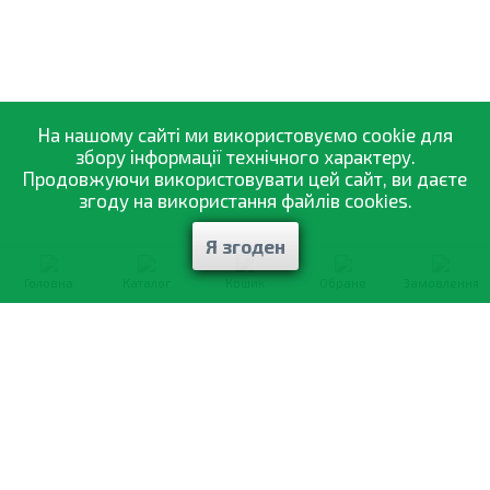
На нашому сайті ми використовуємо cookie для
збору інформації технічного характеру.
Продовжуючи використовувати цей сайт, ви даєте
згоду на використання файлів cookies.
Я згоден
Головна
Каталог
Кошик
Обране
Замовлення
0-800-335-895
Безкоштовно
зі всіх номерів
Про компанію
Каталог товарів
Оптовий продаж
Статті
і рекомендації
Оплата і доставка
Вiдгуки
Договір оферти
Контакти