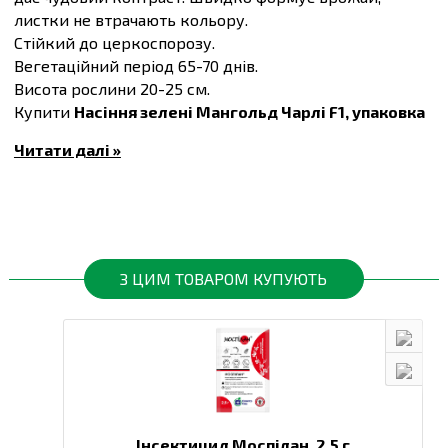
листки не втрачають кольору.
Стійкий до церкоспорозу.
Вегетаційний період 65-70 днів.
Висота рослини 20-25 см.
Купити
Насіння зелені Мангольд Чарлі F1, упаковка
100 шт
та інші товари за доступними цінами Ви
Читати далі »
можете в
інтернет-магазині
Спектр Сад
з доставкою
в Київ й інші міста по всій території України.
З ЦИМ ТОВАРОМ КУПУЮТЬ
Інсектицид Моспілан,
2.5 г