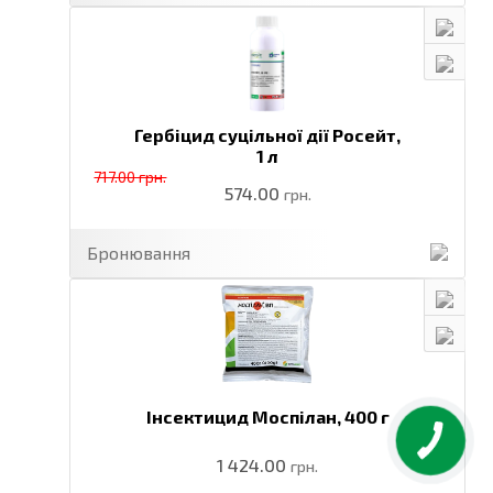
Гербіцид суцільної дії Росейт,
1 л
717.00 грн.
574.00
грн.
Бронювання
Інсектицид Моспілан,
400 г
1 424.00
грн.