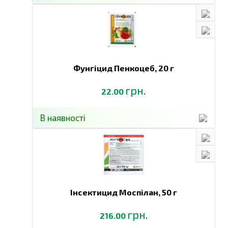
Фунгіцид Пенкоцеб,
20 г
грн.
22.00
В наявності
Інсектицид Моспілан,
50 г
грн.
216.00