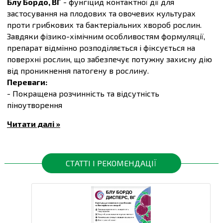
Блу Бордо, ВГ
- фунгіцид контактної дії для
застосування на плодових та овочевих культурах
проти грибкових та бактеріальних хвороб рослин.
Завдяки фізико-хімічним особливостям формуляції,
препарат відмінно розподіляється і фіксується на
поверхні рослин, що забезпечує потужну захисну дію
від проникнення патогену в рослину.
Переваги:
- Покращена розчинність та відсутність
піноутворення
- Відсутній ризик виникнення резистентності
Читати далі »
- Максимальна фіксація з поверхнею рослини
- Довготривалий захист
Спосіб використання:
СТАТТІ І РЕКОМЕНДАЦІЇ
Обприскування в Термін вегетації
Діюча речовина:
сульфат міді, 790 г/кг, мідь у
металевому еквіваленті 200 г/кг
Препаративна форма:
гранули, що диспергуються у
водi.