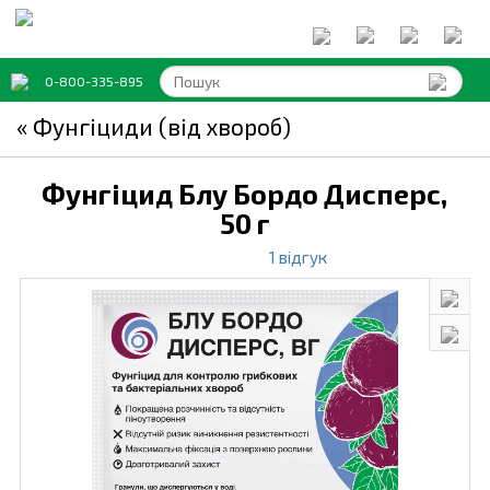
0-800-335-895
« Фунгіциди (від хвороб)
Фунгіцид Блу Бордо Дисперс,
50 г
1 відгук