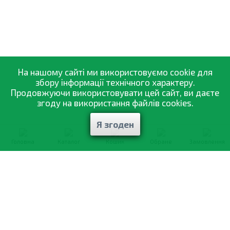
На нашому сайті ми використовуємо cookie для
збору інформації технічного характеру.
Продовжуючи використовувати цей сайт, ви даєте
згоду на використання файлів cookies.
Я згоден
Головна
Каталог
Кошик
Обране
Замовлення
0-800-335-895
Безкоштовно
зі всіх номерів
Про компанію
Каталог товарів
Оптовий продаж
Статті
і рекомендації
Оплата і доставка
Вiдгуки
Договір оферти
Контакти