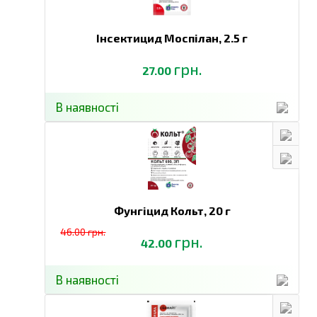
Перед застосуванням слід обов’язково провести тест
на сумісність.
Інсектицид Моспілан,
2.5 г
Купити
Біологічний фунгіцид Блу Бордо, упаковка
50 г
та інші товари за доступними цінами Ви можете в
грн.
27.00
інтернет-магазині
Спектр Сад
з доставкою в Київ й
інші міста по всій території України.
В наявності
Фунгіцид Кольт,
20 г
46.00 грн.
грн.
42.00
В наявності