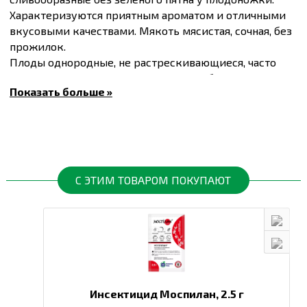
Характеризуются приятным ароматом и отличными
вкусовыми качествами. Мякоть мясистая, сочная, без
прожилок.
Плоды однородные, не растрескивающиеся, часто
используются в свежем виде, перерабатываются в
Показать больше »
соки, или для цельноплодной консервации.
Вегетационный период 85-90 дней.
Масса плода 110-120 г.
Купить
Семена детерминантного томата Керо F1,
упаковка 20 шт
и другие товары по доступным
ценам Вы можете в
интернет-магазине
Спектр Сад
с
С ЭТИМ ТОВАРОМ ПОКУПАЮТ
доставкой в Киев и другие города по всей
территории Украины.
Инсектицид Моспилан,
2.5 г