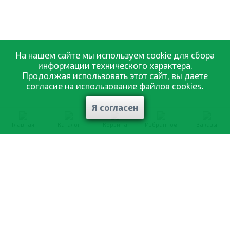
На нашем сайте мы используем cookie для сбора
информации технического характера.
Продолжая использовать этот сайт, вы даете
согласие на использование файлов cookies.
Я согласен
Главная
Каталог
Корзина
Избранное
Заказы
0-800-335-895
Бесплатно
со всех номеров
О компании
Каталог товаров
Оптовая продажа
Статьи
и рекомендации
Оплата и доставка
Отзывы
Договор оферты
Контакты
Політика конфіденційності
Мои заказы