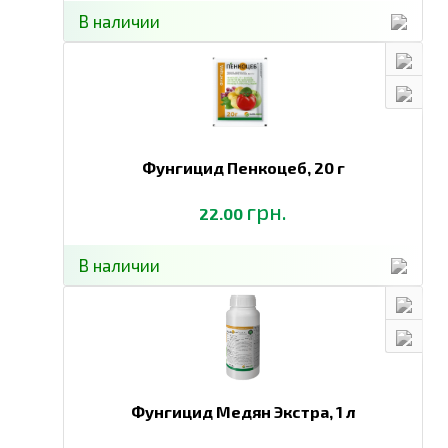
В наличии
стрессов,
защита от
заморозков,
повышение
урожайности,
улучшение
Опрыскивание
качества
растений в
Фунгицид Пенкоцеб,
20 г
Яблоня
3
15-20 мл
плодов.
период
на 5 л
Развитие
вегетации
грн.
22.00
воды на
корневой
½ сотки
системы и
В наличии
улучшение
применения
после
пересадки
Снятие
стрессов,
Фунгицид Медян Экстра,
1 л
защита от
заморозков,