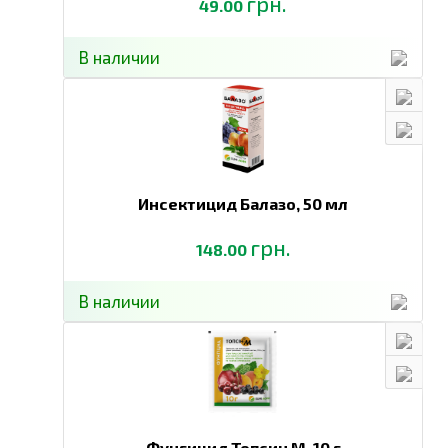
грн.
желательно использовать в течение 2 часов после
49.00
приготовления
Рекомендации
:
В наличии
Радим использовать препарат при температурах не
ниже + 5 °С и не выше + 25 °С в сухую безветренную
погоду. Не рекомендуется применять при сильном
солнечном свете, при температуре воздуха более
25°С и при заморозках. При необходимости можно
повторить обработку через 2 недели.
Инсектицид Балазо,
50 мл
СОВМЕСТНОСТЬ С ДРУГИМИ ПРЕПАРАТАМИ:
Препарат совместим с большинством пестицидов и
грн.
148.00
удобрений. Не рекомендуется смешивать с
удобрениями с высоким содержанием азота и
контактными гербицидами. Также не рекомендуется
В наличии
производить смеси с контактными фунгицидами,
имеющими кислый рН (например, действующее
вещество фолпета). Перед применением баковых
смесей необходимо обязательно проводить
предварительный тест на химическую
совместимость смешивающихся препаратов.
Фунгицид Топсин М,
10 г