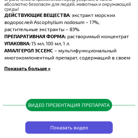
абсолютно безопасен для людей, животных и окружающей
среды!
ДЕЙСТВУЮЩИЕ ВЕЩЕСТВА
: экстракт морских
водорослей Ascophyllum nodosum – 17%,
растительные экстракты – 83%
ПРЕПАРАТИВНАЯ ФОРМА:
растворимый концентрат
УПАКОВКА:
15 мл, 100 мл, 1 л.
АМАЛГЕРОЛ ЭССЕНС
– мультифункциональный
многокомпонентный препарат, содержащий в своем
составе 7 групп активных компонентов:
Показать больше »
1. Фитогормоны способствуют росту корней.
Природные гормоны, полученные из экстракта
морских водорослей, способствуют росту корней и
лучшему развитию микоризных грибов, позволяя
растению поглощать больше питательных веществ и
ВИДЕО ПРЕЗЕНТАЦИЯ ПРЕПАРАТА
воды.
2. Органический углерод активирует развитие
почвенных микроорганизмов.
Показать видео
Грунтовые микроорганизмы отвечают за
образование гумуса, разрушение соломы и создание