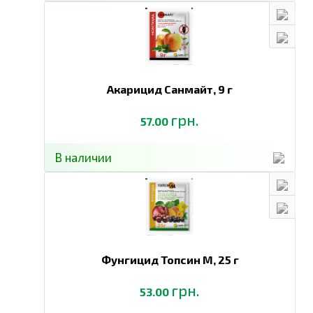
Активирует почвенную микрофлору
ПРЕИМУЩЕСТВА
:
Универсальный биостимулянт для плодовых,
овощных, полевых культур и декоративных
растений
Совершенно безопасен для людей, животных,
Акарицид Санмайт,
9 г
растений и насекомых
Удобная расфасовка и отличная растворимость в
воде
грн.
57.00
Один препарат выполняет сразу 7 функций для
повышения вашего урожая
Проверен украинскими аграриями на тысячах
В наличии
гектаров в полевых условиях
Произведен в Австрии по уникальной
технологии с использованием экстрактов
альпийских трав 100% натуральный, имеет
сертификат «Органик стандарт»
КУЛЬТУРЫ И НОРМЫ ВНЕСЕНИЯ
Фунгицид Топсин М,
25 г
Норма
Способ
Культура
Результат
внесения
использования
грн.
53.00
Снятие