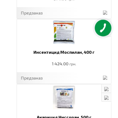
Предзаказ
Инсектицид Моспилан,
400 г
1 424.00
грн.
Предзаказ
Акарицид Ниссоран,
500 г