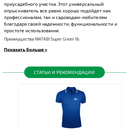
приусадебного участка. Этот универсальный
опрыскиватель все равно хорошо подойдет как
профессионалам, так и садоводам-любителям
благодаря своей надежности, функциональности и
простоте использования.
Преимущества MATABI Super Green 16:
Адаптивные режимы давления для
Показать больше »
максимальной эффективности:
Опрыскиватель оснащен регулятором
давления с двумя режимами работы:
1.5 Бар для гербицидов: Обеспечивает
СТАТЬИ И РЕКОМЕНДАЦИИ
большую каплю, что минимизирует
снос рабочего раствора ветром на
нежелательные участки или другие
культуры.
3.0 Бар для фунгицидов,
инсектицидов и удобрений: Высшее
давление образует меньшую каплю,
что значительно увеличивает