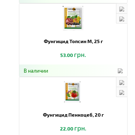
НИССОРАН (0,5 кг/га) + БАЛАЗО (0,3 л/га) + СКАБА (0,1
л/га)
БАЛАЗО
– для контроля взрослых особей клеща
и расширения спектра действия против других
вредителей
СКАБА
– для повышения площади покрытия,
особенно нижней части листа, где обычно живут
Фунгицид Топсин М,
25 г
и питаются клещи
грн.
МИРОВОЙ ОПЫТ ПРИМЕНЕНИЯ ПРЕПАРАТА:
53.00
В мире препарат удачно применяют в борьбе с
клещами на таких культурах, как яблоня, виноград,
В наличии
баклажаны, декоративные культуры, цитрусовые,
черная смородина (маточники), хлопчатник, овощи и
соя.
Фунгицид Пенкоцеб,
20 г
грн.
22.00