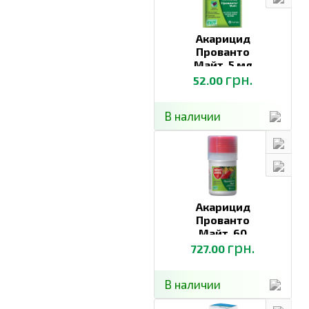
Опрыскивани
Виноградники
Клещи
0,24-0,36
в период
вегетации
Акарицид
Опрыскивани
Прованто
в период
Майт, 5 мл
грн.
вегетации,
52.00
появления
Соя
Клещи
0,4-0,5
клещей и
В наличии
начала
отложения
яиц
ПРЕИМУЩЕСТВА ПРЕПАРАТА:
широкий спектр акарицидного действия
высокая эффективность в борьбе с клещами на
стадиях развития: яйце-личинка-нимфа
Акарицид
отсутствие перекрестной резистентности в
Прованто
отношении клещей, устойчивых к большинству
Майт, 60
акарицидов
грн.
мл
727.00
продлен срок акарицидного действия
отсутствие фитотоксичности для большинства
сельскохозяйственных культур
В наличии
совместим с большинством инсектицидов и
фунгицидов