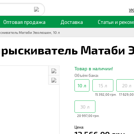
УК
Оптовая продажа
Доставка
Статьи
и реком
скиватель Матаби Эволюшен, 10 л
прыскиватель Матаби 
Товар в наличии!
Объём бака:
10 л
15 л
20 л
15 392,00 грн.
17 629,00
30 л
20 997,00 грн.
Цена: