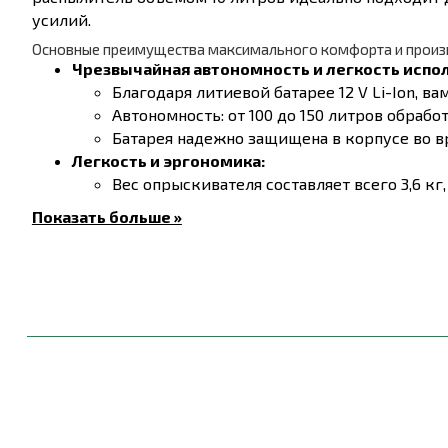
усилий.
Основные преимущества максимального комфорта и произ
Чрезвычайная автономность и легкость испо
Благодаря литиевой батарее 12 V Li-Ion, ва
Автономность: от 100 до 150 литров обрабо
Батарея надежно защищена в корпусе во вр
Легкость и эргономика:
Вес опрыскивателя составляет всего 3,6 кг
Мягкие и регулируемые плечевые ремни с
Показать больше »
комфорт даже при длительной работе.
Полный контроль и удобство:
Мгновенный запуск и остановка распылени
Широкое заливное отверстие (12 см) значи
Имеет 1 рабочую позицию.
2 специализированные форсунки (Универса
Прочная и продуманная конструкция:
Армированный ПВХ шланг длиной 140 см об
Стеклопластиковая штанга длиной 54 см дл
Оптимальные габариты:
При высоте 500 мм, дл