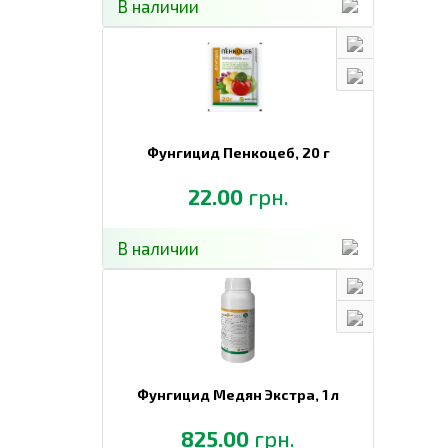
В наличии
Компания Спектр Сад является эксклюзивным импорт
получаете гарантию на 3 года после покупки, что п
Фунгицид Пенкоцеб,
20 г
22.00
грн.
В наличии
Фунгицид Медян Экстра,
1 л
825.00
грн.