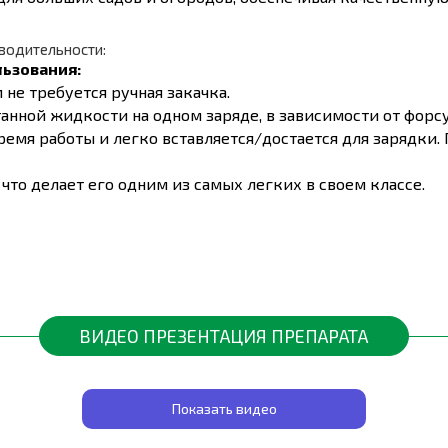
водительности:
льзования:
м не требуется ручная закачка.
танной жидкости на одном заряде, в зависимости от форс
емя работы и легко вставляется/достается для зарядки. 
, что делает его одним из самых легких в своем классе.
 дополнительной фиксацией на груди равномерно распре
я на ручке с металлической вставкой и фиксатором позв
тельно упрощает и ускоряет наполнение бака.
ВИДЕО ПРЕЗЕНТАЦИЯ ПРЕПАРАТА
льная регулируемая, на 4 отверстия):
еспечивает достаточную гибкость и радиус действия.
Показать видео
я удобного доступа.
ине 300 мм и ширине 200 мм, а также весе 3.6 кг, опрыс