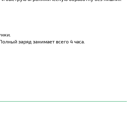
унки.
Полный заряд занимает всего 4 часа.
деляют вес по телу, обеспечивая максимальный
оляет точно контролировать процесс.
киватель легок и удобен для транспортировки.