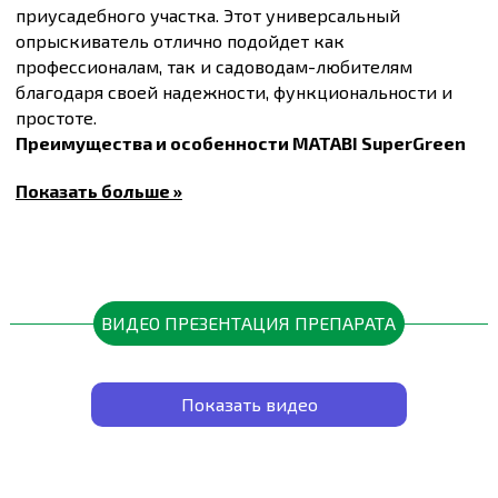
приусадебного участка. Этот универсальный
опрыскиватель отлично подойдет как
профессионалам, так и садоводам-любителям
благодаря своей надежности, функциональности и
простоте.
Преимущества и особенности MATABI SuperGreen
12:
Показать больше »
Опрыскиватель оснащен регулятором
давления с двумя режимами работы:
1.5 Бар для гербицидов: Создает
большую каплю, что минимизирует
снос рабочего раствора ветром на
нежелательные участки или другие
ВИДЕО ПРЕЗЕНТАЦИЯ ПРЕПАРАТА
культуры.
3.0 Бар для фунгицидов,
инсектицидов и удобрений: Высшее
давление образует меньшую каплю,
Показать видео
что значительно увеличивает
эффективность препаратов благодаря
лучшему покрытию.
Удобство и надежность в деталях
: