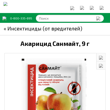
0-800-335-895
« Инсектициды (от вредителей)
Акарицид Санмайт,
9 г