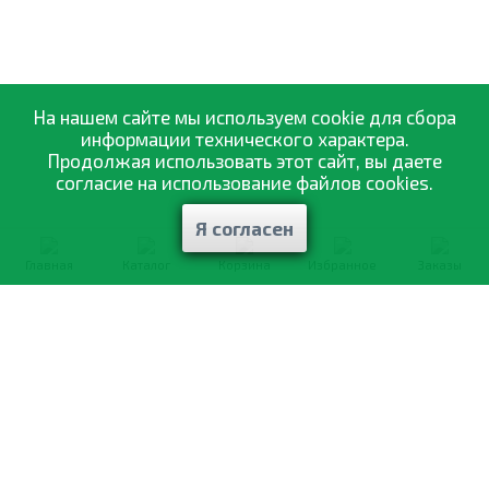
На нашем сайте мы используем cookie для сбора
информации технического характера.
Продолжая использовать этот сайт, вы даете
согласие на использование файлов cookies.
Я согласен
Главная
Каталог
Корзина
Избранное
Заказы
0-800-335-895
Бесплатно
со всех номеров
О компании
Каталог товаров
Оптовая продажа
Статьи
и рекомендации
Оплата и доставка
Отзывы
Договор оферты
Контакты
Політика конфіденційності
Мои заказы