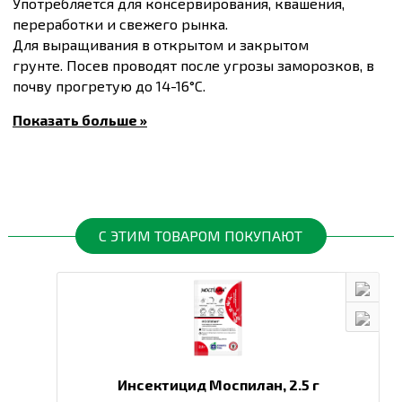
Употребляется для консервирования, квашения,
переработки и свежего рынка.
Для выращивания в открытом и закрытом
грунте. Посев проводят после угрозы заморозков, в
почву прогретую до 14-16°C.
Вегетационный период 32-47 дней.
Показать больше »
Масса плода 80-100 г
Купить
Семена огурцов Фрайзер F1, упаковка 50 шт
и другие товары по доступным ценам Вы можете в
интернет-магазине
Спектр Сад
с доставкой в Киев и
другие города по всей территории Украины.
С ЭТИМ ТОВАРОМ ПОКУПАЮТ
Инсектицид Моспилан,
2.5 г