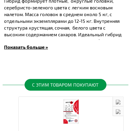
Гибрид формирует плотные, округлые головки,
серебристо-зеленого цвета с легким восковым
налетом. Масса головок в среднем около 5 кг, с
отдельными экземплярами до 12-15 кг. Внутренняя
структура хрустящая, сочная, белого цвета с
высоким содержанием сахаров. Идеальный гибрид
для квашения, также подходит для потребления в
Показать больше »
свежем виде.
Мегатон F1 показывает хорошую устойчивость к
фузариозным и гнилостным заболеваниям,
стабильную урожайность, легкую транспортировку.
Купить
Семена капусты белокочанной Мегатон F1,
упаковка 20 шт
и другие товары по доступным
С ЭТИМ ТОВАРОМ ПОКУПАЮТ
ценам Вы можете в
интернет-магазине
Спектр Сад
с
доставкой в Киев и другие города по всей
территории Украины.