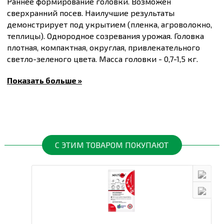
Раннее формирование головки. Возможен
сверхранний посев. Наилучшие результаты
демонстрирует под укрытием (пленка, агроволокно,
теплицы). Однородное созревания урожая. Головка
плотная, компактная, округлая, привлекательного
светло-зеленого цвета. Масса головки - 0,7-1,5 кг.
Рекомендуемая густота стояния - 50-60 тыс. Растений
Показать больше »
на 1 га
Купить
Семена капусты белокочанной Етма F1,
упаковка 20 шт
и другие товары по доступным ценам
Вы можете в
интернет-магазине
Спектр Сад
с
доставкой в Киев и другие города по всей
территории Украины.
С ЭТИМ ТОВАРОМ ПОКУПАЮТ