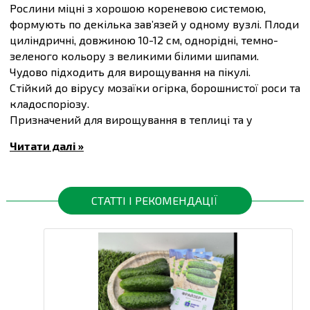
Рослини міцні з хорошою кореневою системою,
формують по декілька зав’язей у одному вузлі. Плоди
циліндричні, довжиною 10-12 см, однорідні, темно-
зеленого кольору з великими білими шипами.
Чудово підходить для вирощування на пікулі.
Стійкий до вірусу мозаїки огірка, борошнистої роси та
кладоспоріозу.
Призначений для вирощування в теплиці та у
відкритому ґрунті.
Читати далі »
Маса плоду 90-100 г., густота стояння 2-3 на м.кв.
Купити
Насіння огірків Кріспіна F1, упаковка 10 шт
та
інші товари за доступними цінами Ви можете в
інтернет-магазині
Спектр Сад
з доставкою в Київ й
СТАТТІ І РЕКОМЕНДАЦІЇ
інші міста по всій території України.