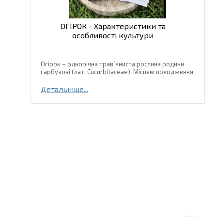
ОГІРОК - Характеристики та
особливості культури
Огірок – однорічна трав´яниста рослина родини
гарбузові (лат. Cucurbitaceae). Місцем походження
огірка є тропічні та субтропічні регіони Південно-
Східної Азії, де і зараз зустрічаються дикорослі
Детальніше...
види цієї...