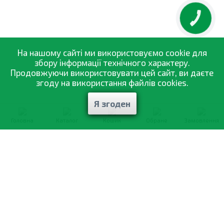
КНОПКА
ЗВ'ЯЗКУ
На нашому сайті ми використовуємо cookie для
збору інформації технічного характеру.
Продовжуючи використовувати цей сайт, ви даєте
згоду на використання файлів cookies.
Я згоден
Головна
Каталог
Кошик
Обране
Замовлення
0-800-335-895
Безкоштовно
зі всіх номерів
Про компанію
Каталог товарів
Оптовий продаж
Статті
і рекомендації
Оплата і доставка
Вiдгуки
Договір оферти
Контакти
Політика конфіденційності
Мої замовлення