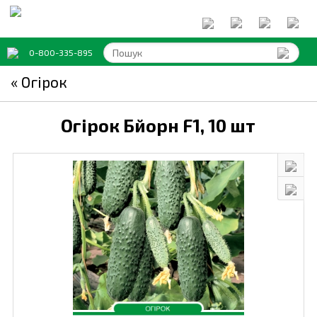
0-800-335-895
« Огірок
Огірок Бйорн F1,
10 шт