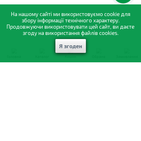
На нашому сайті ми використовуємо cookie для
збору інформації технічного характеру.
Продовжуючи використовувати цей сайт, ви даєте
згоду на використання файлів cookies.
Я згоден
Головна
Каталог
Кошик
Обране
Замовлення
0-800-335-895
Безкоштовно
зі всіх номерів
Про компанію
Каталог товарів
Оптовий продаж
Статті
і рекомендації
Оплата і доставка
Вiдгуки
Договір оферти
Контакти
Політика конфіденційності
Мої замовлення
Обмін і повернення
© 2002—2026 «Спектр Сад» —
найкраще для вашого врожаю