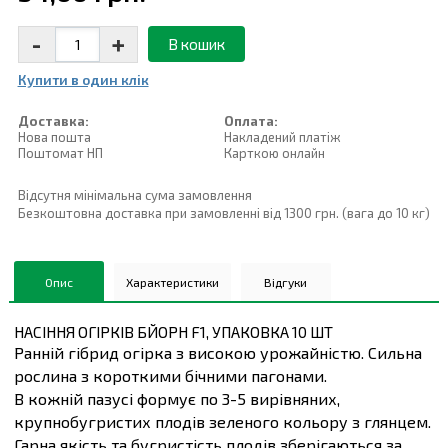
-
+
В кошик
Купити в один клiк
Доставка:
Оплата:
Нова пошта
Накладений платiж
Поштомат НП
Карткою онлайн
Відсутня мінімальна сума замовлення
Безкоштовна доставка при замовленні від 1300 грн. (вага до 10 кг)
Опис
Характеристики
Відгуки
НАСІННЯ ОГІРКІВ БЙОРН F1, УПАКОВКА 10 ШТ
Ранній гібрид огірка з високою урожайністю. Сильна
рослина з короткими бічними пагонами.
В кожній пазусі формує по 3-5 вирівняних,
крупнобугристих плодів зеленого кольору з глянцем.
Гарна якість та бугристість плодів зберігаються за