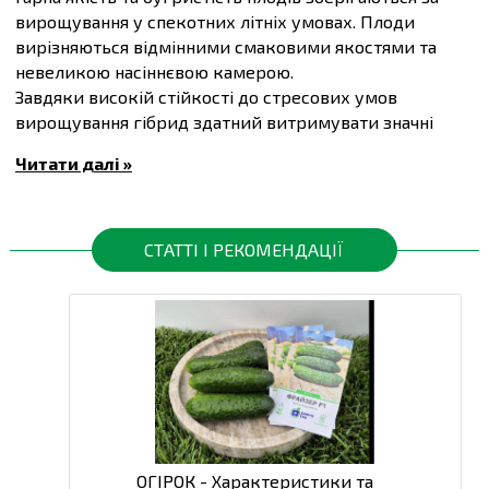
вирощування у спекотних літніх умовах. Плоди
вирізняються відмінними смаковими якостями та
невеликою насіннєвою камерою.
Завдяки високій стійкості до стресових умов
вирощування гібрид здатний витримувати значні
навантаження плодами, не скидаючи зав’язі.
Читати далі »
Посів проводять після загрози заморозків, у ґрунт
прогрітий до 14-16°C.
Вегетаційний період 42-45 днів.
Маса плоду 100-120 г.
СТАТТІ І РЕКОМЕНДАЦІЇ
Купити
Насіння огірків Бйорн F1, упаковка 10 шт
та
інші товари за доступними цінами Ви можете в
інтернет-магазині
Спектр Сад
з доставкою в Київ й
інші міста по всій території України.
ОГІРОК - Характеристики та