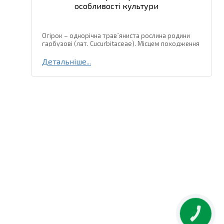
особливості культури
Огірок – однорічна трав´яниста рослина родини
гарбузові (лат. Cucurbitaceae). Місцем походження
огірка є тропічні та субтропічні регіони Південно-
Східної Азії, де і зараз зустрічаються дикорослі
Детальніше...
види цієї...
КНОПКА
ЗВ'ЯЗКУ