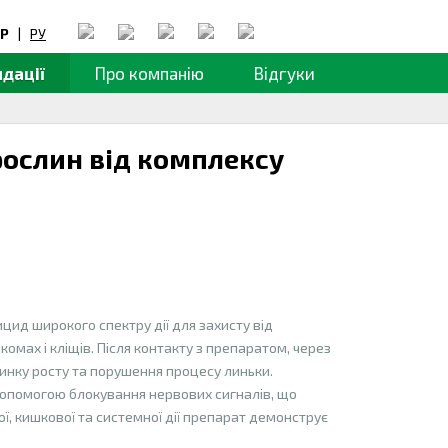
Р
|
РУ
дації
Про компанію
Відгуки
рослин від комплексу
ид широкого спектру дії для захисту від
 комах і кліщів. Після контакту з препаратом, через
инку росту та порушення процесу линьки.
 допомогою блокування нервових сигналів, що
ї, кишкової та системної дії препарат демонструє