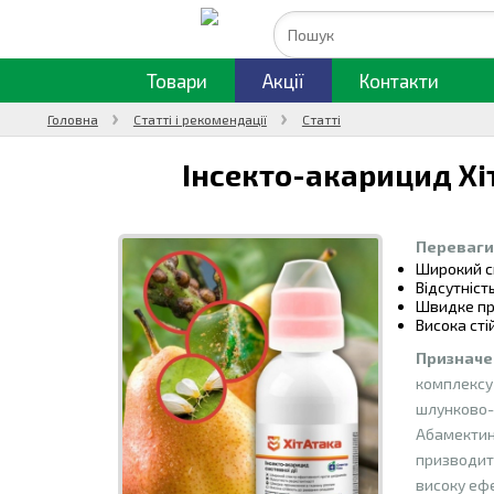
Товари
Акції
Контакти
Головна
Статті і рекомендації
Статті
Інсекто-акарицид Хі
Переваги
Широкий с
Відсутніст
Швидке пр
Висока сті
Призначен
комплексу 
шлунково-
Абамектин 
призводить
високу ефе