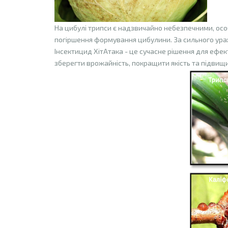
На цибулі трипси є надзвичайно небезпечними, осо
погіршення формування цибулини. За сильного ур
Інсектицид ХітАтака - це сучасне рішення для ефе
зберегти врожайність, покращити якість та підвищ