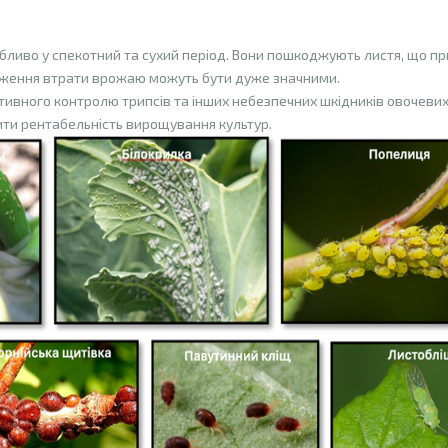
бливо у спекотний та сухий період. Вони пошкоджують листя, що пр
аження втрати врожаю можуть бути дуже значними.
ктивного контролю трипсів та інших небезпечних шкідників овочеви
ити рентабельність вирощування культур.