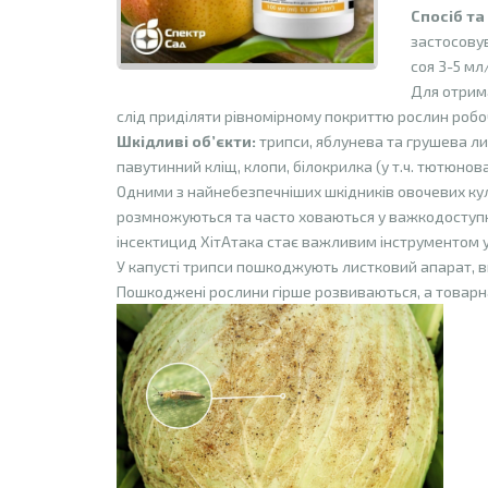
Спосіб та
застосовув
соя 3-5 мл
Для отрима
слід приділяти рівномірному покриттю рослин робо
Шкідливі об’єкти:
трипси, яблунева та грушева лис
павутинний кліщ, клопи, білокрилка (у т.ч. тютюнова
Одними з найнебезпечніших шкідників овочевих куль
розмножуються та часто ховаються у важкодоступн
інсектицид ХітАтака стає важливим інструментом у
У капусті трипси пошкоджують листковий апарат, вис
Пошкоджені рослини гірше розвиваються, а товарна