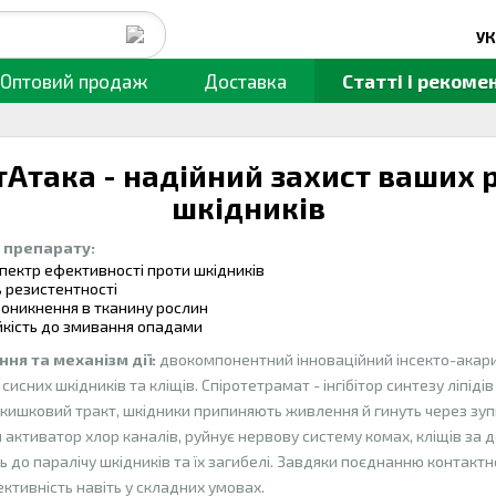
УК
Оптовий продаж
Доставка
Статті
і рекомен
тАтака - надійний захист ваших 
шкідників
 препарату:
пектр ефективності проти шкідників
ь резистентності
оникнення в тканину рослин
йкість до змивання опадами
ня та механізм дії:
двокомпонентний інноваційний інсекто-акариц
сисних шкідників та кліщів. Спіротетрамат - інгібітор синтезу ліпідів
кишковий тракт, шкідники припиняють живлення й гинуть через зуп
активатор хлор каналів, руйнує нервову систему комах, кліщів за
 до паралічу шкідників та їх загибелі. Завдяки поєднанню контактно
ктивність навіть у складних умовах.