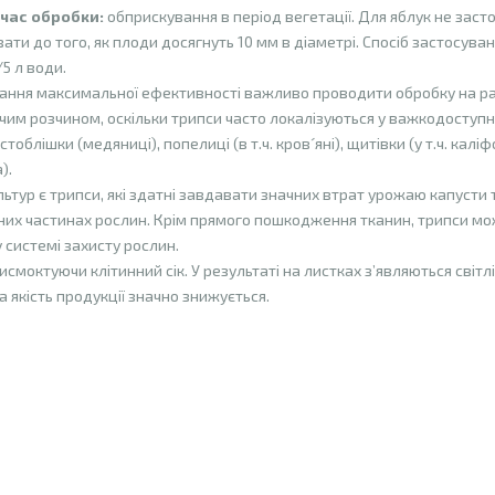
 час обробки:
обприскування в період вегетації. Для яблук не зас
ати до того, як плоди досягнуть 10 мм в діаметрі. Спосіб застосуванн
/5 л води.
ння максимальної ефективності важливо проводити обробку на ранн
чим розчином, оскільки трипси часто локалізуються у важкодоступн
тоблішки (медяниці), попелиці (в т.ч. кров´яні), щитівки (у т.ч. калі
).
тур є трипси, які здатні завдавати значних втрат урожаю капусти 
их частинах рослин. Крім прямого пошкодження тканин, трипси мож
 системі захисту рослин.
моктуючи клітинний сік. У результаті на листках з’являються світлі
 якість продукції значно знижується.