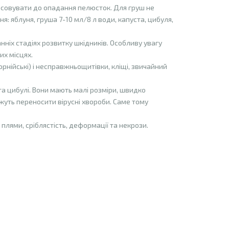
тосовувати до опадання пелюсток. Для груш не
я: яблуня, груша 7-10 мл/8 л води, капуста, цибуля,
іх стадіях розвитку шкідників. Особливу увагу
их місцях.
форнійські) і несправжньощитівки, кліщі, звичайний
та цибулі. Вони мають малі розміри, швидко
уть переносити вірусні хвороби. Саме тому
 плями, сріблястість, деформації та некрози.