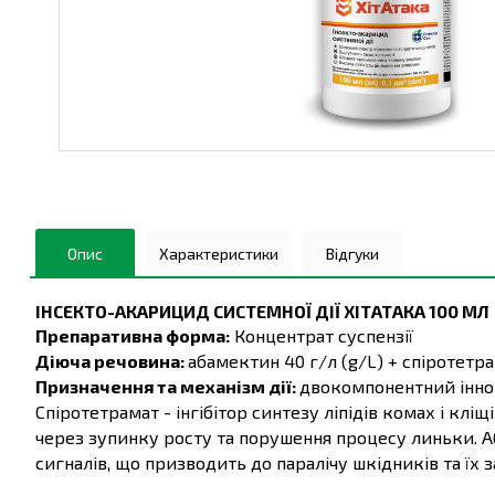
Опис
Характеристики
Відгуки
ІНСЕКТО-АКАРИЦИД СИСТЕМНОЇ ДІЇ ХІТАТАКА 100 МЛ
Препаративна форма:
Концентрат суспензії
Діюча речовина:
абамектин 40 г/л (g/L) + спіротетра
Призначення та механізм дії:
двокомпонентний іннов
Спіротетрамат - інгібітор синтезу ліпідів комах і к
через зупинку росту та порушення процесу линьки. А
сигналів, що призводить до паралічу шкідників та їх з