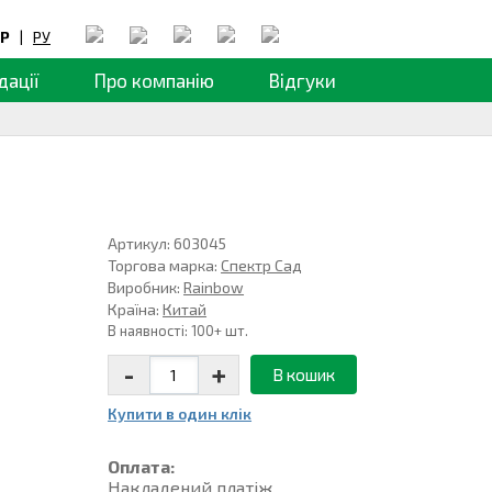
Р
|
РУ
дації
Про компанію
Відгуки
Артикул: 603045
Торгова марка:
Спектр Сад
Виробник:
Rainbow
Країна:
Китай
В наявності: 100+ шт.
-
+
В кошик
Купити в один клiк
Оплата:
Накладений платiж