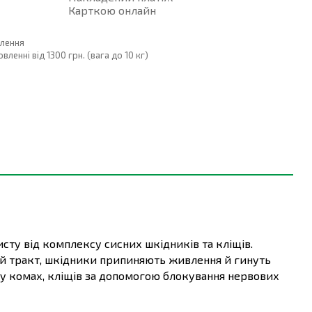
Карткою онлайн
влення
енні від 1300 грн. (вага до 10 кг)
сту від комплексу сисних шкідників та кліщів.
овий тракт, шкідники припиняють живлення й гинуть
му комах, кліщів за допомогою блокування нервових