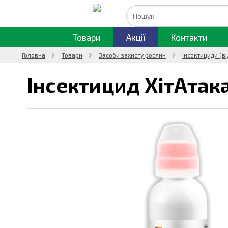
Товари
Акції
Контакти
Головна
Товари
Засоби захисту рослин
Інсектициди (ві
Інсектицид ХітАтак