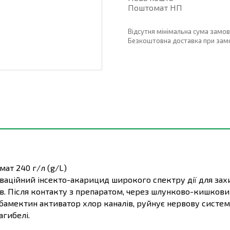
Поштомат НП
Відсутня мінімальна сума замо
Безкоштовна доставка при замовл
мат 240 г/л (g/L)
аційний інсекто-акарицид широкого спектру дії для захи
ліщів. Після контакту з препаратом, через шлунково-кишк
бамектин активатор хлор каналів, руйнує нервову систе
агибелі.