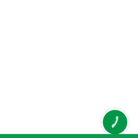
я груш не застосовувати до того, як плоди досягнуть
ь з іншими препаратами: не рекомендується змішування
лотоксичним для птахів та ґрунтових червів. Препарат
рнет-магазині
Спектр Сад
з доставкою в Київ й
КНОПКА
ЗВ'ЯЗКУ