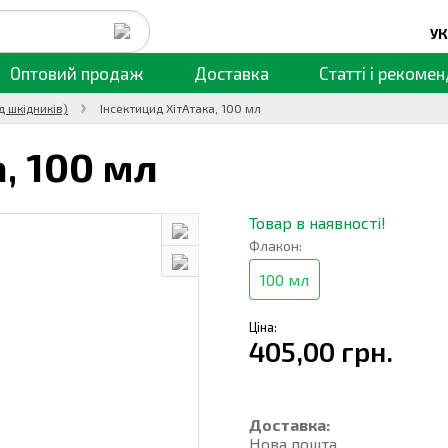
УК
Оптовий продаж
Доставка
Статті
і рекомен
д шкідників)
Інсектицид ХітАтака, 100 мл
а,
100 мл
Товар в наявності!
Флакон:
100 мл
Ціна:
405,00 грн.
Доставка:
Нова пошта