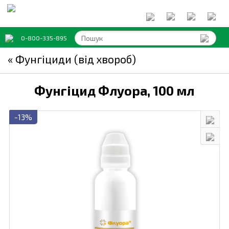
0-800-335-895
« Фунгіциди (від хвороб)
Фунгіцид Флуора,
100 мл
-13%