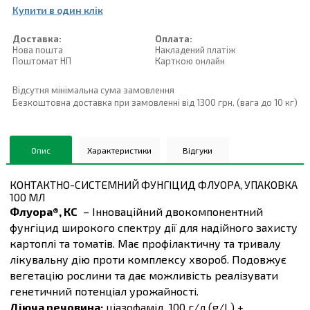
Купити в один клiк
Доставка:
Оплата:
Нова пошта
Накладений платiж
Поштомат НП
Карткою онлайн
Відсутня мінімальна сума замовлення
Безкоштовна доставка при замовленні від 1300 грн. (вага до 10 кг)
Опис
Характеристики
Відгуки
КОНТАКТНО-СИСТЕМНИЙ ФУНГІЦИД ФЛУОРА, УПАКОВКА
100 МЛ
Флуора®, КС
– Інноваційний двокомпонентний
фунгіцид широкого спектру дії для надійного захисту
картоплі та томатів. Має профілактичну та тривалу
лікувальну дію проти комплексу хвороб. Подовжує
вегетацію рослини та дає можливість реалізувати
генетичний потенціал урожайності.
Діюча речовина:
ціазофамід, 100 г/л (g/L) +