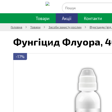
Товари
Акції
Контакти
Головна
Товари
Засоби захисту рослин
Фунгіциди (від
Фунгіцид Флуора,
4
-17%