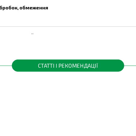
 обробок, обмеження
я по вегетації.
у проводять при висоті рослини 15-20 см,
д висиханням бадилля.
СТАТТІ І РЕКОМЕНДАЦІЇ
я по вегетації.
я проводити з профілактичною метою при настанні погод
для розвитку та поширення хвороб. Інтервал між обробкам