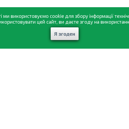
і ми використовуємо cookie для збору інформації техніч
ористовувати цей сайт, ви даєте згоду на використання
Я згоден
Каталог товарів
аж
Статті і рекомендації
вка
Вiдгуки
ення
Контакти
и
Мої замовлення
денційності
© 2002—2026 «Спектр Сад» —
найкраще для вашого врожаю