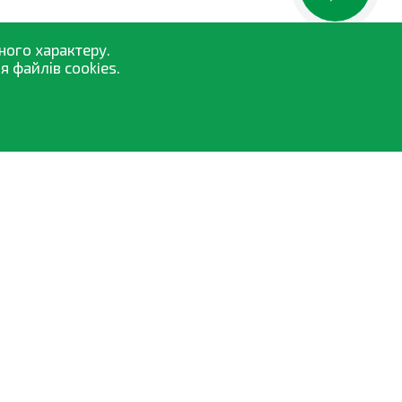
ного характеру.
 файлів cookies.
Засоби захисту рослин
Насіння
Добрива та біостимулятори
Обприскувачі
Торфосуміші
Всі категорії »