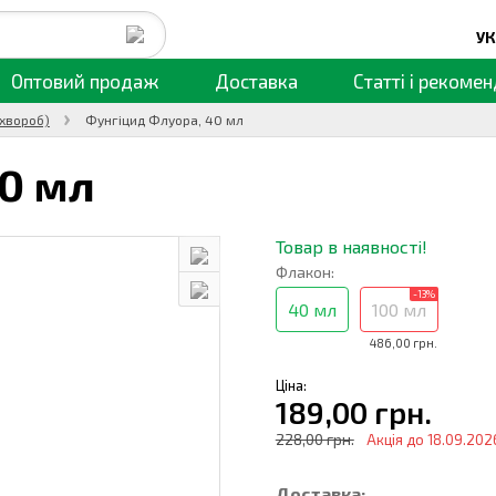
УК
Оптовий продаж
Доставка
Статті
і рекомен
 хвороб)
Фунгіцид Флуора, 40 мл
0 мл
Товар в наявності!
Флакон:
-13%
40 мл
100 мл
486,00 грн.
Ціна:
189,00 грн.
228,00 грн.
Акція до 18.09.202
Доставка: