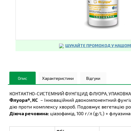
ШУКАЙТЕ ПРОМОКОД У НАШОМУ
Опис
Характеристики
Відгуки
КОНТАКТНО-СИСТЕМНИЙ ФУНГІЦИД ФЛУОРА, УПАКОВКА
Флуора®, КС
– Інноваційний двокомпонентний фунгіци
дію проти комплексу хвороб. Подовжує вегетацію рос
Діюча речовина:
ціазофамід, 100 г/л (g/L) + флуазинам