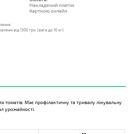
Накладений платiж
Карткою онлайн
влення
енні від 1300 грн. (вага до 10 кг)
а томатів. Має профілактичну та тривалу лікувальну
л урожайності.