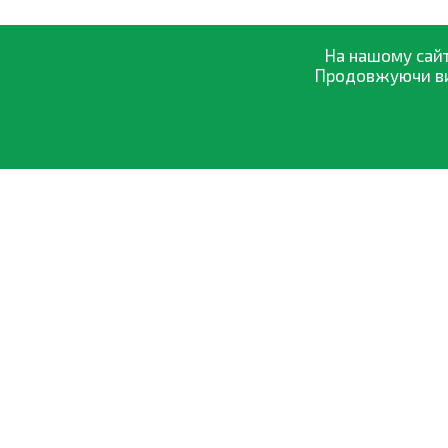
На нашому сайт
Продовжуючи вик
Про компанію
Оптовий прод
0-800-335-895
Оплата і доста
Безкоштовно
зі всіх номерів
Обмін і поверн
Договір оферт
Політика конфі