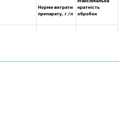
Максимальна
Норми витрати
кратність
препарату, г /л
обробок
4
10-15 мл на 10 л
води на 3 сотки.
них умов,
4
и 7-10 днів.