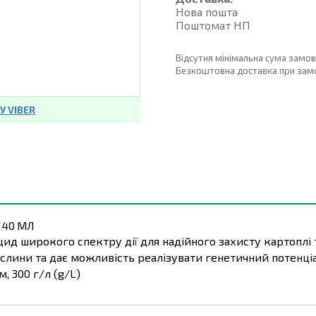
Нова пошта
Поштомат НП
Відсутня мінімальна сума замо
Безкоштовна доставка при замовл
 VIBER
 40 МЛ
д широкого спектру дії для надійного захисту картоплі т
лини та дає можливість реалізувати генетичний потенціа
, 300 г/л (g/L)