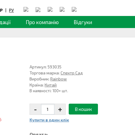
Р
|
РУ
дації
Про компанію
Відгуки
Артикул: 593035
Торгова марка:
Спектр Сад
Виробник:
Rainbow
Країна:
Китай
В наявності: 100+ шт.
-
+
В кошик
6
Купити в один клiк
Оплата: