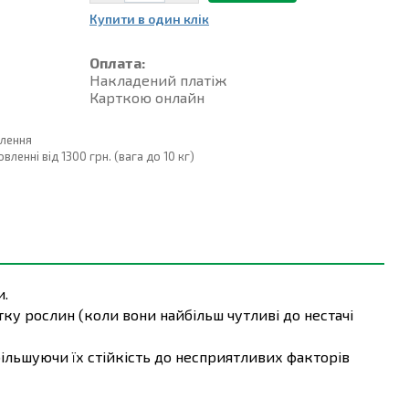
Купити в один клiк
Оплата:
Накладений платiж
Карткою онлайн
влення
енні від 1300 грн. (вага до 10 кг)
и.
ку рослин (коли вони найбільш чутливі до нестачі
ільшуючи їх стійкість до несприятливих факторів