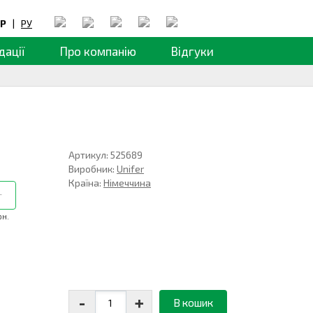
Р
|
РУ
дації
Про компанію
Відгуки
Артикул: 525689
Виробник:
Unifer
Країна:
Німеччина
г
рн.
-
+
В кошик