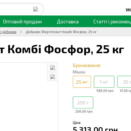
УК
Оптовий продаж
Доставка
Статті
і рекомен
і добрива
Добриво Фертіплант Комбі Фосфор, 25 кг
т Комбі Фосфор,
25 кг
Бронювання
Мішок:
25 кг
1 кг
25 
566,00 грн.
31,00 г
250 г
206,00 грн.
Ціна:
5 313,00 грн.