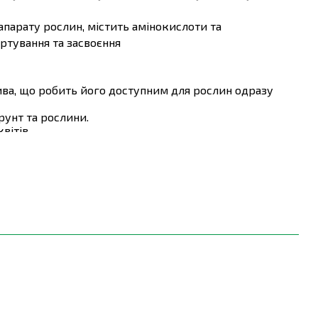
парату рослин, містить амінокислоти та
ртування та засвоєння
ва, що робить його доступним для рослин одразу
рунт та рослини.
вітів.
акторів навколишнього середовища, забезпечуючи