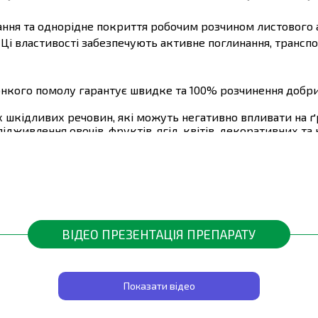
ання та однорідне покриття робочим розчином листового а
Ці властивості забезпечують активне поглинання, транспо
онкого помолу гарантує швидке та 100% розчинення добри
х шкідливих речовин, які можуть негативно впливати на ґ
дживлення овочів, фруктів, ягід, квітів, декоративних та к
ка з поліетилену захищає продукт від вологи та інших ф
лює розвиток кореневої системи, кущіння та цвітіння.
 найвищим стандартам якості та безпеки.
ВІДЕО ПРЕЗЕНТАЦІЯ ПРЕПАРАТУ
0,010%
0,010%
Показати відео
0,050%