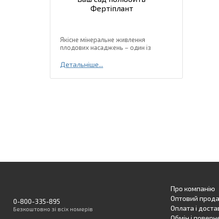
Фертіплант
Допомагає рослинам краще переносити несприятливі 
холод та хвороби
Якісне мінеральне живлення
плодових насаджень – один із
найважливіших інструментів, що
впливає на врожайність та якісні
Детальніше...
характеристики плодів. Зрошення не
є предметом розкоші, а необхідним
елементом...
Про компанію
Оптовий прод
0-800-335-895
Оплата і доста
Безкоштовно
зі всіх номерів
Обмін і поверн