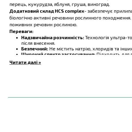
перець, кукурудза, яблуня, груша, виноград.
Додатковий склад HCS complex
- забезпечує прилип
біологічно активні речовини рослинного походження. 
поживних речовин рослиною.
Переваги:
Надзвичайна розчинність:
Технологія ультра-т
після внесення.
Безпечний:
Не містить натрію, хлоридів та інши
Широкий спектр застосування:
Підходить для пі
Тривалий термін зберігання:
Тришарова упаков
Читати далі »
його тривале зберігання.
Ефективність:
Фертіплант Кальцій Фосфор стиму
Сертифіковано за стандартами ЄС
: Відповідає
Склад
:
Основні поживні речовини
Мікроелементи
Азот(N) (амонійна форма)
8%
Бор (B)
Фосфор (P2O5)
56%
Мідь (Cu*)
Калій (K2O)
10%
Залізо (Fe*)