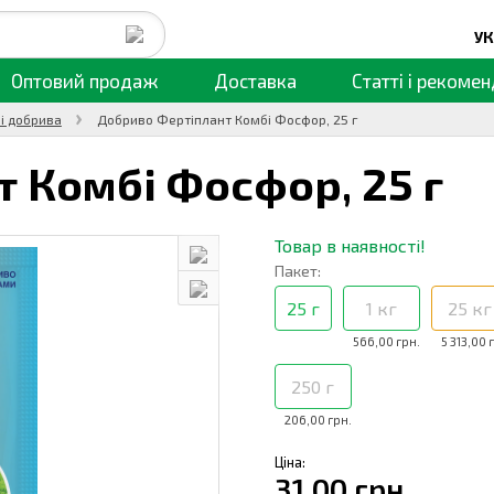
УК
Оптовий продаж
Доставка
Статті
і рекомен
і добрива
Добриво Фертіплант Комбі Фосфор, 25 г
т Комбі Фосфор,
25 г
Товар в наявності!
Пакет:
25 г
1 кг
25 кг
566,00 грн.
5 313,00 
250 г
206,00 грн.
Ціна:
31,00 грн.