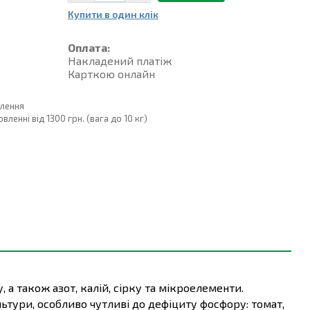
Купити в один клiк
Оплата:
Накладений платiж
Карткою онлайн
влення
енні від 1300 грн. (вага до 10 кг)
а також азот, калій, сірку та мікроелементи.
тури, особливо чутливі до дефіциту фосфору: томат,