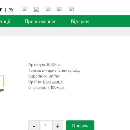
Р
|
РУ
дації
Про компанію
Відгуки
Артикул: 303245
Торгова марка:
Спектр Сад
Виробник:
Unifer
Країна:
Німеччина
В наявності: 100+ шт.
грн.
-
+
В кошик