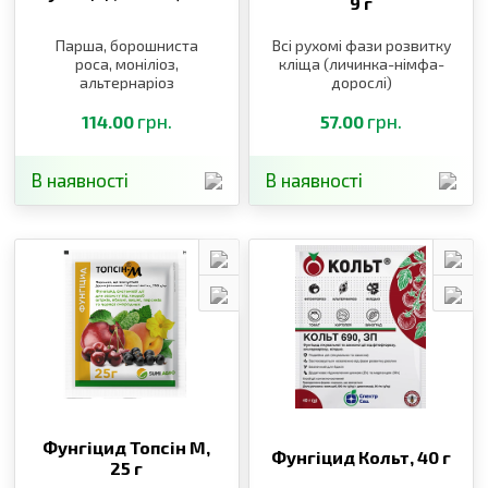
9 г
Парша, борошниста
Всі рухомі фази розвитку
роса, моніліоз,
кліща (личинка-німфа-
альтернаріоз
дорослі)
грн.
грн.
114.00
57.00
В наявності
В наявності
Фунгіцид Топсін М,
Фунгіцид Кольт,
40 г
25 г