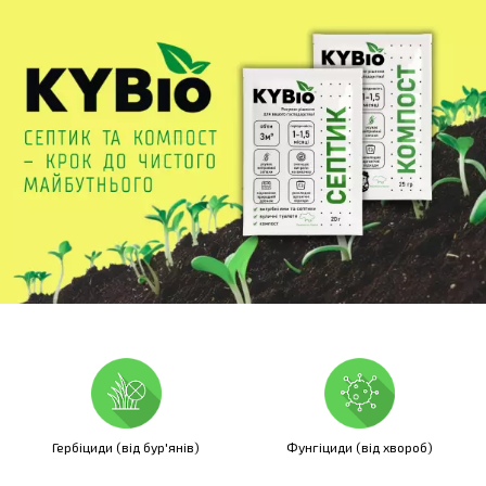
Гербіциди (від бур′янів)
Фунгіциди (від хвороб)