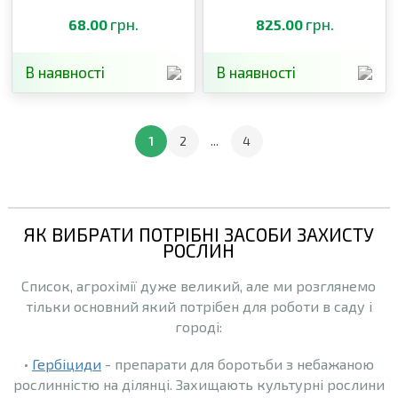
пірикуляріоз,
плямистість листя,
бактеріальні
грн.
бактеріальний опік,
грн.
68.00
825.00
захворювання, парша
кучерявість,
альтернаріоз, септоріоз
В наявності
В наявності
1
2
...
4
ЯК ВИБРАТИ ПОТРІБНІ ЗАСОБИ ЗАХИСТУ
РОСЛИН
Список, агрохімії дуже великий, але ми розглянемо
тільки основний який потрібен для роботи в саду і
городі:
•
Гербіциди
- препарати для боротьби з небажаною
рослинністю на ділянці. Захищають культурні рослини