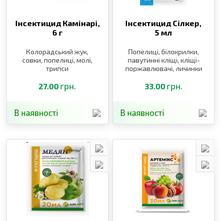
Інсектицид Камінарі,
Інсектицид Сілкер,
6 г
5 мл
Колорадський жук,
Попелиці, білокрилки,
совки, попелиці, молі,
павутинні кліщі, кліщі-
трипси
поржавлювачі, личинки
щитівок, листоблішки,
грн.
тютюновий трипс
грн.
27.00
33.00
В наявності
В наявності