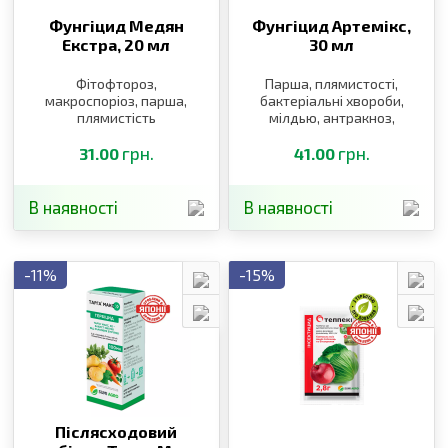
Фунгіцид Медян
Фунгіцид Артемікс,
Екстра,
20 мл
30 мл
Фітофтороз,
Парша, плямистості,
макроспоріоз, парша,
бактеріальні хвороби,
плямистість
мілдью, антракноз,
фітофтороз,
грн.
альтернаріоз,
грн.
31.00
41.00
кучерявість персика,
клястероспоріоз
В наявності
В наявності
-11%
-15%
Післясходовий