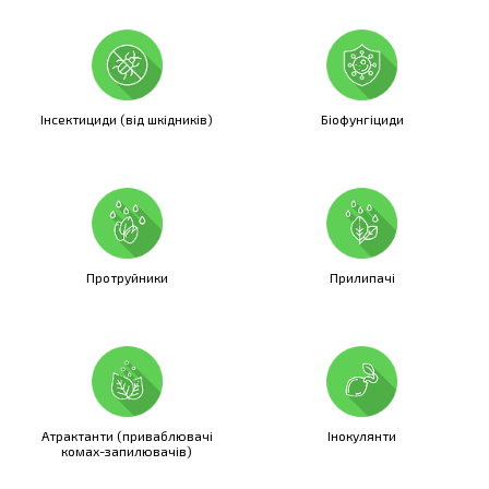
Інсектициди (від шкідників)
Біофунгіциди
Протруйники
Прилипачі
Атрактанти (приваблювачі
Інокулянти
комах-запилювачів)