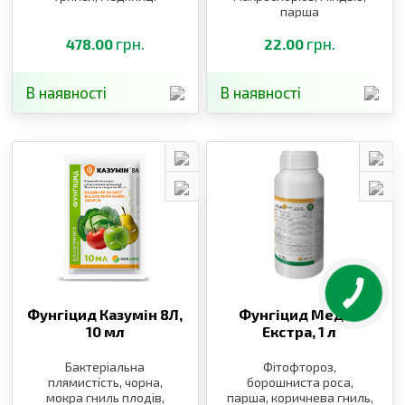
парша
грн.
грн.
478.00
22.00
В наявності
В наявності
Фунгіцид Казумін 8Л,
Фунгіцид Медян
10 мл
Екстра,
1 л
Бактеріальна
Фітофтороз,
плямистість, чорна,
борошниста роса,
мокра гниль плодів,
парша, коричнева гниль,