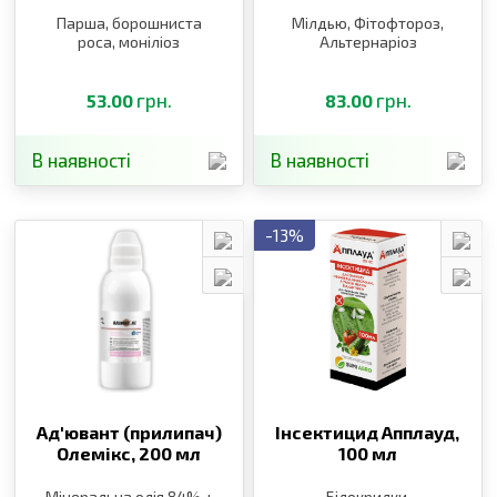
Парша, борошниста
Мілдью, Фітофтороз,
роса, моніліоз
Альтернаріоз
грн.
грн.
53.00
83.00
В наявності
В наявності
-13%
Ад′ювант (прилипач)
Інсектицид Апплауд,
Олемікс,
200 мл
100 мл
Мінеральна олія 84% +
Білокрилки,