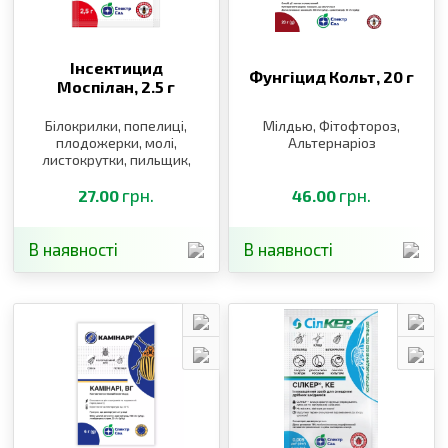
Інсектицид
Фунгіцид Кольт,
20 г
Моспілан,
2.5 г
Білокрилки, попелиці,
Мілдью, Фітофтороз,
плодожерки, молі,
Альтернаріоз
листокрутки, пильщик,
щитівки, блішки, клопи,
трипси, п’явиці,
грн.
грн.
27.00
46.00
довгоносики, саранові
В наявності
В наявності