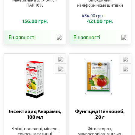
ПАР 16%
каліфорнійські щитівки
484.00 грн.
грн.
грн.
156.00
421.00
В наявності
В наявності
Інсектицид Акарамік,
Фунгіцид Пенкоцеб,
100 мл
20 г
Кліщі, попелиці, мінери,
Фітофтороз,
трипси, медяниці
макроспоріоз, мілдью,