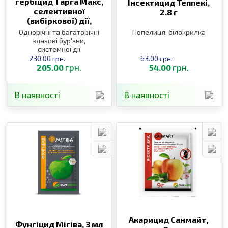
гербіцид Тарга Макс,
Інсектицид Теппекі,
селективної
2.8 г
(вибіркової) дії,
100 мл
Однорічні та багаторічні
Попелиця, білокрилка
злакові бур′яни,
системної дії
230.00 грн.
63.00 грн.
грн.
грн.
205.00
54.00
В наявності
В наявності
Акарицид Санмайт,
Фунгіцид Мігіва,
3 мл