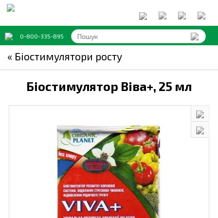
0-800-335-895
« Біостимулятори росту
Біостимулятор Віва+,
25 мл