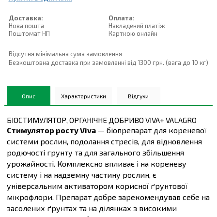
Доставка:
Оплата:
Нова пошта
Накладений платiж
Поштомат НП
Карткою онлайн
Відсутня мінімальна сума замовлення
Безкоштовна доставка при замовленні від 1300 грн. (вага до 10 кг)
Опис
Характеристики
Відгуки
БІОСТИМУЛЯТОР, ОРГАНІЧНЕ ДОБРИВО VIVA+ VALAGRO
Стимулятор росту Viva
— біопрепарат для кореневої
системи рослин, подолання стресів, для відновлення
родючості грунту та для загального збільшення
урожайності. Комплексно впливає і на кореневу
систему і на надземну частину рослин, є
універсальним активатором корисної ґрунтової
мікрофлори. Препарат добре зарекомендував себе на
засолених ґрунтах та на ділянках з високими