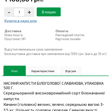
-
+
В кошик
Купити в один клiк
Доставка:
Оплата:
Нова пошта
Накладений платiж
Поштомат НП
Карткою онлайн
Відсутня мінімальна сума замовлення
Безкоштовна доставка при замовленні від 1300 грн. (вага до 10 кг)
Опис
Характеристики
Відгуки
НАСІННЯ КАПУСТИ БІЛОГОЛОВОЇ СЛАВАНОВА, УПАКОВКА
500 Г.
Середньоранній високоврожайний сорт білокачанної
капусти.
Качани (головки) великі, зелені, середньою вагою 3-
3,5 кг. Щільність головок середня. Смакові якості