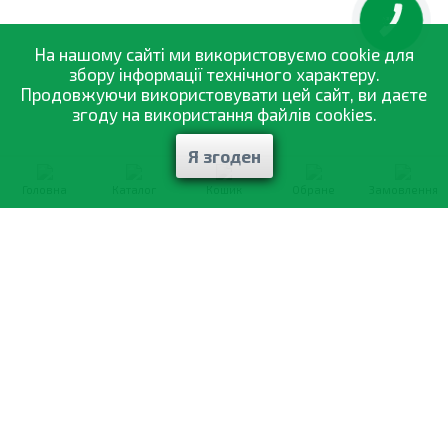
КНОПКА
ЗВ'ЯЗКУ
На нашому сайті ми використовуємо cookie для
збору інформації технічного характеру.
Продовжуючи використовувати цей сайт, ви даєте
згоду на використання файлів cookies.
Я згоден
Головна
Каталог
Кошик
Обране
Замовлення
0-800-335-895
Безкоштовно
зі всіх номерів
Про компанію
Каталог товарів
Оптовий продаж
Статті
і рекомендації
Оплата і доставка
Вiдгуки
Договір оферти
Контакти
Політика конфіденційності
Мої замовлення
Обмін і повернення
© 2002—2026 «Спектр Сад» —