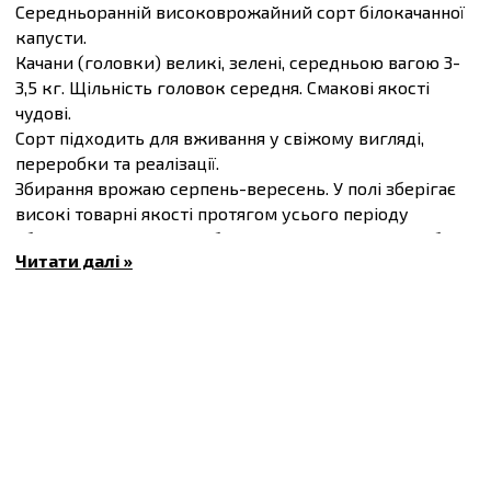
Середньоранній високоврожайний сорт білокачанної
капусти.
Качани (головки) великі, зелені, середньою вагою 3-
3,5 кг. Щільність головок середня. Смакові якості
чудові.
Сорт підходить для вживання у свіжому вигляді,
переробки та реалізації.
Збирання врожаю серпень-вересень. У полі зберігає
високі товарні якості протягом усього періоду
збирання. Вирощувати білокачанну капусту потрібно
Читати далі »
розсадним способом.
Рослина холодостійка, вимоглива до вологості,
потребує підживлення. Гібрид має гарну
транспортабельність.
Має високу стійкість до фузаріозу.
Вегетаційний період 75-80 днів.
Купити
Насіння капусти білоголової Славанова F1,
упаковка 10 г
та інші товари за доступними цінами Ви
можете в
інтернет-магазині
Спектр Сад
з доставкою
в Київ й інші міста по всій території України.