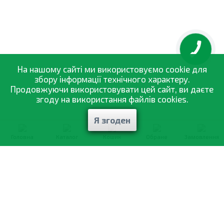
КНОПКА
ЗВ'ЯЗКУ
На нашому сайті ми використовуємо cookie для
збору інформації технічного характеру.
Продовжуючи використовувати цей сайт, ви даєте
згоду на використання файлів cookies.
Я згоден
Головна
Каталог
Кошик
Обране
Замовлення
0-800-335-895
Безкоштовно
зі всіх номерів
Про компанію
Каталог товарів
Оптовий продаж
Статті
і рекомендації
Оплата і доставка
Вiдгуки
Договір оферти
Контакти