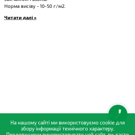
Норма висіву - 10-50 г/м2.
Склад: Пажитниця багаторічна 25%; Пажитниця
Читати далі »
багаторічна 25%; Пажитниця багаторічна 25%;
Костриця червона 15%; Костриця червона мінлива
10%.
Купити
Відновлювальний газон, 10 кг
та інші товари
за доступними цінами Ви можете в
інтернет-магазині
Спектр Сад
з доставкою в Київ й інші міста по всій
території України.
КНОПКА
ЗВ'ЯЗКУ
На нашому сайті ми використовуємо cookie для
збору інформації технічного характеру.
Продовжуючи використовувати цей сайт, ви даєте