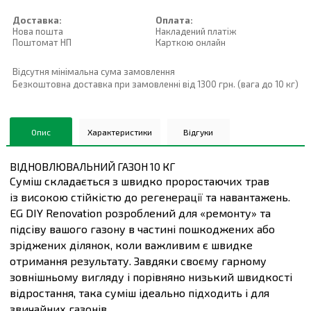
Доставка:
Оплата:
Нова пошта
Накладений платiж
Поштомат НП
Карткою онлайн
Відсутня мінімальна сума замовлення
Безкоштовна доставка при замовленні від 1300 грн. (вага до 10 кг)
Опис
Характеристики
Відгуки
ВІДНОВЛЮВАЛЬНИЙ ГАЗОН 10 КГ
Суміш складається з швидко проростаючих трав
із високою стійкістю до регенерації та навантажень.
EG DIY Renovation розроблений для «ремонту» та
підсіву вашого газону в частині пошкоджених або
зріджених ділянок, коли важливим є швидке
отримання результату. Завдяки своєму гарному
зовнішньому вигляду і порівняно низький швидкості
відростання, така суміш ідеально підходить і для
звичайних газонів.