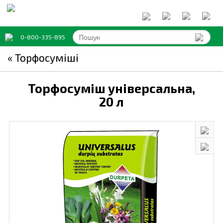
0-800-335-895
« Торфосуміші
Торфосуміш універсальна,
20 л