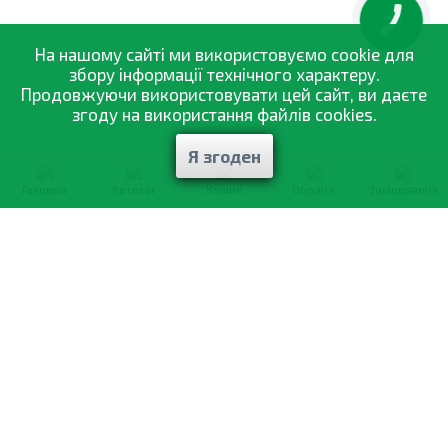
Пізніше удобрювати кожні 2-3 тижні.
КНОПКА
ЗВ'ЯЗКУ
На нашому сайті ми використовуємо cookie для
збору інформації технічного характеру.
Продовжуючи використовувати цей сайт, ви даєте
згоду на використання файлів cookies.
Я згоден
Головна
Каталог
Кошик
Обране
Замовлення
0-800-335-895
Безкоштовно
зі всіх номерів
Про компанію
Каталог товарів
Оптовий продаж
Статті
і рекомендації
Оплата і доставка
Вiдгуки
Договір оферти
Контакти
Політика конфіденційності
Мої замовлення
Обмін і повернення
© 2002—2026 «Спектр Сад» —