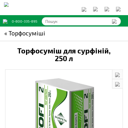
0-800-335-895
« Торфосуміші
Торфосуміш для сурфіній,
250 л