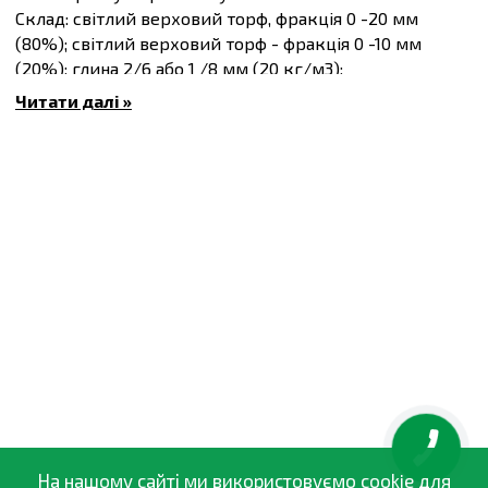
Склад: світлий верховий торф, фракція 0 -20 мм
(80%); світлий верховий торф - фракція 0 -10 мм
(20%); глина 2/6 або 1 /8 мм (20 кг/м3);
Мікроелементи: Zn,Mn,B,Cu,Fe,Mo (мг/л).
Читати далі »
Додаткові компоненти: Радіген 0,1 кг/м3.
Вологість 45-55%.
Кислотність: 5,8-6,5
Добриво: PG Mix 12-14-24, 1,2кг/м3
Підготовка: перед висівом або пересадкою рослин
торфосуміш необхідно провітрити і додатково
зволожити.
На нашому сайті ми використовуємо cookie для