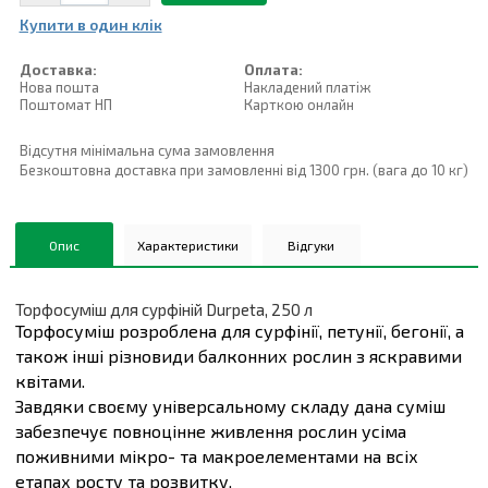
Купити в один клiк
Доставка:
Оплата:
Нова пошта
Накладений платiж
Поштомат НП
Карткою онлайн
Відсутня мінімальна сума замовлення
Безкоштовна доставка при замовленні від 1300 грн. (вага до 10 кг)
Опис
Характеристики
Відгуки
Торфосуміш для сурфіній Durpeta, 250 л
Торфосуміш розроблена для сурфінії, петунії, бегонії, а
також інші різновиди балконних рослин з яскравими
квітами.
Завдяки своєму універсальному складу дана суміш
забезпечує повноцінне живлення рослин усіма
поживними мікро- та макроелементами на всіх
етапах росту та розвитку.