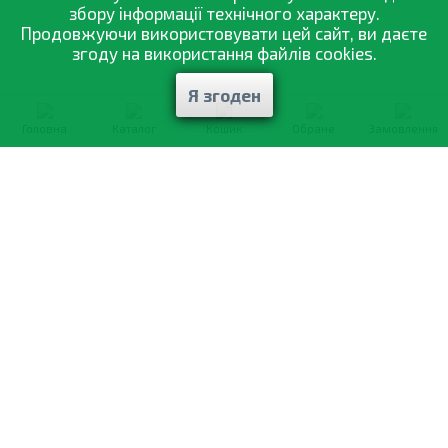
збору інформації технічного характеру.
Продовжуючи використовувати цей сайт, ви даєте
згоду на використання файлів cookies.
Я згоден
Головна
Каталог
Кошик
Обране
Замовлення
0-800-335-895
Безкоштовно
зі всіх номерів
Про компанію
Каталог товарів
Оптовий продаж
Статті
і рекомендації
Оплата і доставка
Вiдгуки
Договір оферти
Контакти
Політика конфіденційності
Мої замовлення
Обмін і повернення
© 2002—2026 «Спектр Сад» —
найкраще для вашого врожаю