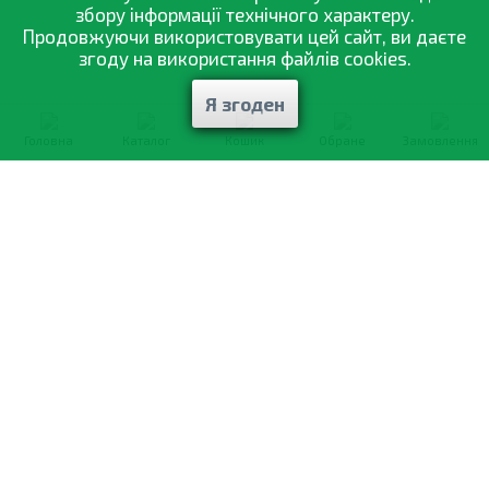
холодну пору року бережіть рослини від холоду та
збору інформації технічного характеру.
протягів.
Продовжуючи використовувати цей сайт, ви даєте
згоду на використання файлів cookies.
Я згоден
Головна
Каталог
Кошик
Обране
Замовлення
0-800-335-895
Безкоштовно
зі всіх номерів
Про компанію
Каталог товарів
Оптовий продаж
Статті
і рекомендації
Оплата і доставка
Вiдгуки
Договір оферти
Контакти
Політика конфіденційності
Мої замовлення
Обмін і повернення
© 2002—2026 «Спектр Сад» —
найкраще для вашого врожаю