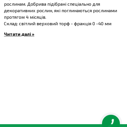
рослинам. Добрива підібрані спеціально для
декоративних рослин, які поглинаються рослинами
протягом 4 місяців.
Склад: світлий верховий торф - фракція 0 -40 мм
(80%); низинний торф - фракція 0 -10 мм (20%).
Читати далі »
Добрива: NPK 14 -16 -18 (2 кг/м3), N (160), P (170), K
(210), CaO (90), MgO (40), Cl < 200; Радіген (0,1 кг/м3);
Глина 1/8 (20 кг/м3).
Мікроелементи, : Zn, Mn, B, Cu, Fe, Mo.
Вологість 40 -50%.
Кислотність: 4,0 - 4,5 pH
КНОПКА
ЗВ'ЯЗКУ