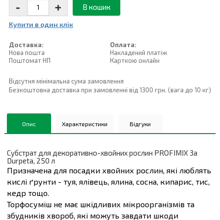
-
+
В кошик
Купити в один клiк
Доставка:
Оплата:
Нова пошта
Накладений платiж
Поштомат НП
Карткою онлайн
Відсутня мінімальна сума замовлення
Безкоштовна доставка при замовленні від 1300 грн. (вага до 10 кг)
Опис
Характеристики
Відгуки
Субстрат для декоративно-хвойних рослин PROFIMIX 3a
Durpeta, 250 л
Призначена для посадки хвойних рослин, які люблять
кислі ґрунти - туя, ялівець, ялина, сосна, кипарис, тис,
кедр тощо.
Торфосуміш не має шкідливих мікроорганізмів та
збудників хвороб, які можуть завдати шкоди