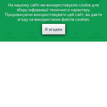
На нашому сайті ми використовуємо cookie для
збору інформації технічного характеру.
Продовжуючи використовувати цей сайт, ви даєте
згоду на використання файлів cookies.
Я згоден
Головна
Каталог
Кошик
Обране
Замовлення
0-800-335-895
Безкоштовно
зі всіх номерів
Про компанію
Каталог товарів
Оптовий продаж
Статті
і рекомендації
Оплата і доставка
Вiдгуки
Договір оферти
Контакти
Політика конфіденційності
Мої замовлення
Обмін і повернення
© 2002—2026 «Спектр Сад» —
найкраще для вашого врожаю