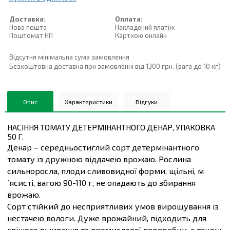
Доставка:
Оплата:
Нова пошта
Накладений платiж
Поштомат НП
Карткою онлайн
Відсутня мінімальна сума замовлення
Безкоштовна доставка при замовленні від 1300 грн. (вага до 10 кг)
Опис
Характеристики
Відгуки
НАСІННЯ ТОМАТУ ДЕТЕРМІНАНТНОГО ДЕНАР, УПАКОВКА
50 Г.
Денар – середньостиглий сорт детермінантного
томату із дружною віддачею врожаю. Рослина
сильноросла, плоди сливовидної форми, щільні, м
´ясисті, вагою 90-110 г, не опадають до збирання
врожаю.
Сорт стійкий до несприятливих умов вирощування із
нестачею вологи. Дуже врожайний, підходить для
свіжого вживання та промислової переробки, а також