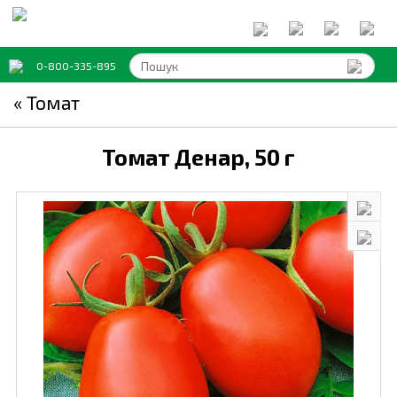
0-800-335-895
« Томат
Томат Денар,
50 г