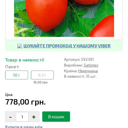
ШУКАЙТЕ ПРОМОКОД У НАШОМУ VIBER
Товар в наявності!
Артикул: 592391
Виробник:
Satimex
Пакет:
Країна:
Німеччина
50 г
0.3 г
В наявності: 35 шт.
16,00 грн.
Ціна:
778,00 грн.
-
+
В кошик
Купити в один клiк