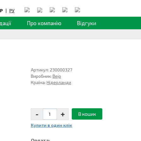
Р
|
РУ
дації
Про компанію
Відгуки
Артикул: 230000327
Виробник:
Bejo
Країна:
Нідерланди
-
+
В кошик
Купити в один клiк
Оплата: