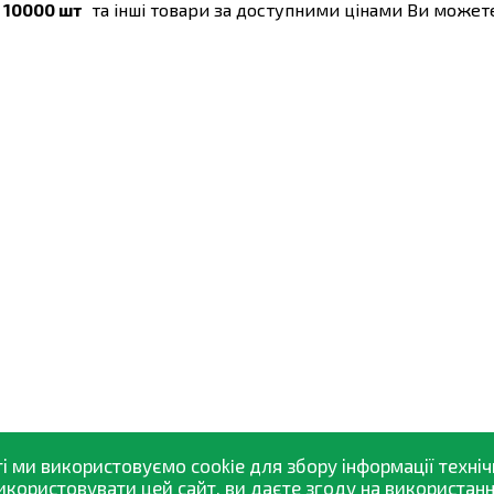
 10000 шт
та інші товари за доступними цінами Ви может
і ми використовуємо cookie для збору інформації техніч
ористовувати цей сайт, ви даєте згоду на використання