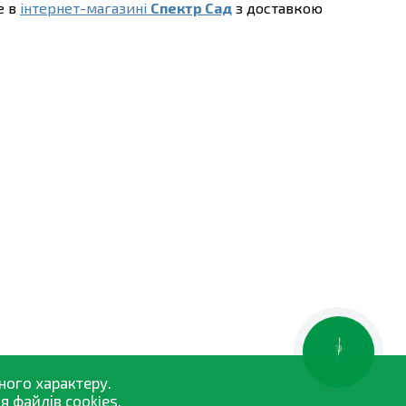
е в
інтернет-магазині
Спектр Сад
з доставкою
КНОПКА
ЗВ'ЯЗКУ
ного характеру.
 файлів cookies.