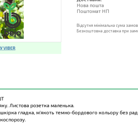
Нова пошта
Поштомат НП
Відсутня мінімальна сума замо
Безкоштовна доставка при замовл
 VIBER
ШТ
ку. Листова розетка маленька.
шкірка гладка, м’якоть темно-бордового кольору без раді
ркоспорозу.