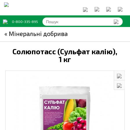
0-800-335-895
« Мінеральні добрива
Солюпотасс (Сульфат калію),
1 кг