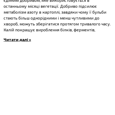
єдиним добривом, яке використовується в
останньому місяці вегетації. Добриво підсилює
метаболізм азоту в картоплі, завдяки чому її бульби
стають більш однорідними і менш чутливими до
хвороб, можуть зберігатися протягом тривалого часу.
Калій покращує вироблення білків, ферментів,
стійкість рослин до низьких температур, посухи,
Читати далі »
грибкових захворювань, зменшує водні витрати.
Елемент забезпечує потужний корінь, кореневу
шийку, достатня кількість листя, незамінний на фазі
дозрівання плодів, збільшує кількість крохмалю в
картоплі, пектинів в ягодах і плодах, покращує
смакові і товарні якості.
Сірка відповідає за оптимальний обмін і
транспортування речовин, є одним з вихідних
продуктів для біосинтезу амінокислот. Вноситься на
такі культури, як селера, часник, морква, столовий
буряк, цибуля, цвітна і білокачанна капуста.
Солюпотас також ідеально підходить для обробки
фруктових дерев, чутливих до хлоридам і