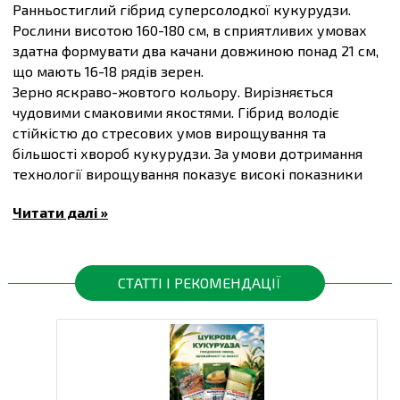
Ранньостиглий гібрид суперсолодкої кукурудзи.
Рослини висотою 160-180 см, в сприятливих умовах
здатна формувати два качани довжиною понад 21 см,
що мають 16-18 рядів зерен.
Зерно яскраво-жовтого кольору. Вирізняється
чудовими смаковими якостями. Гібрид володіє
стійкістю до стресових умов вирощування та
більшості хвороб кукурудзи. За умови дотримання
технології вирощування показує високі показники
врожайності.
Читати далі »
Призначений для свіжого споживання та переробки.
Купити
Насіння кукурудзи цукрової Фіона F1,
упаковка 50 шт
та інші товари за доступними цінами
Ви можете в
інтернет-магазині
Спектр Сад
з
СТАТТІ І РЕКОМЕНДАЦІЇ
доставкою в Київ й інші міста по всій території
України.