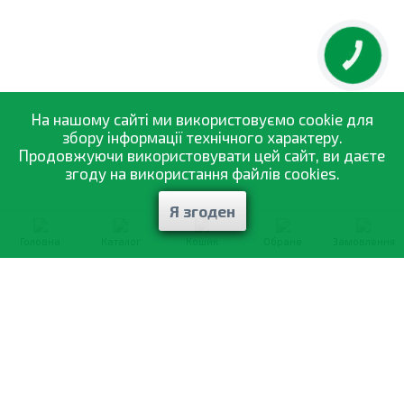
КНОПКА
ЗВ'ЯЗКУ
На нашому сайті ми використовуємо cookie для
збору інформації технічного характеру.
Продовжуючи використовувати цей сайт, ви даєте
згоду на використання файлів cookies.
Я згоден
Головна
Каталог
Кошик
Обране
Замовлення
0-800-335-895
Безкоштовно
зі всіх номерів
Про компанію
Каталог товарів
Оптовий продаж
Статті
і рекомендації
Оплата і доставка
Вiдгуки
Договір оферти
Контакти