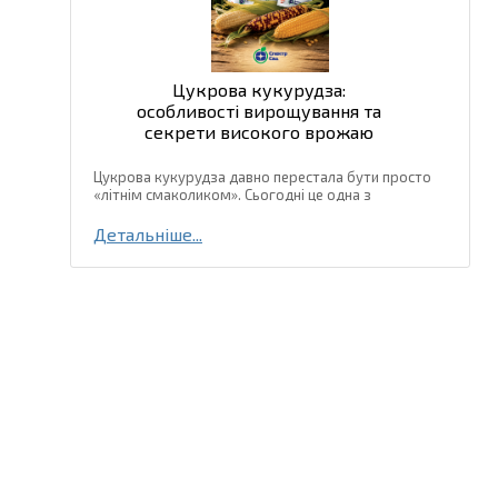
Цукрова кукурудза:
особливості вирощування та
секрети високого врожаю
Цукрова кукурудза давно перестала бути просто
«літнім смаколиком». Сьогодні це одна з
найпопулярніших культур для вирощування на
присадибних ділянках, у фермерських
Детальніше...
господарствах та навіть у промислових...