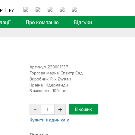
Р
|
РУ
дації
Про компанію
Відгуки
Артикул: 230001557
Торгова марка:
Спектр Сад
Виробник:
Rijk Zwaan
Країна:
Нідерланди
В наявності: 100+ шт.
-
+
В кошик
Купити в один клiк
Оплата: