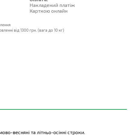
Накладений платiж
Карткою онлайн
влення
енні від 1300 грн. (вага до 10 кг)
во-весняні та літньо-осінні строки.