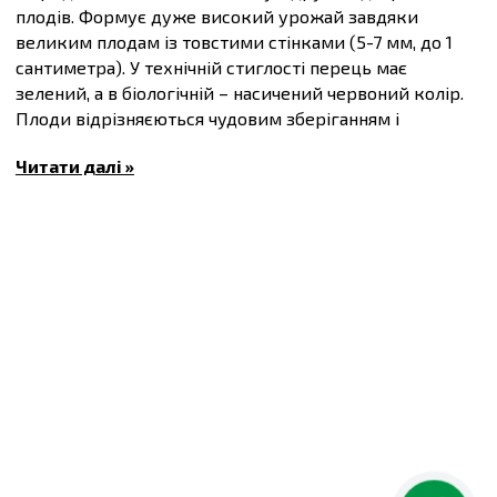
плодів. Формує дуже високий урожай завдяки
великим плодам із товстими стінками (5-7 мм, до 1
сантиметра). У технічній стиглості перець має
зелений, а в біологічній – насичений червоний колір.
Плоди відрізняєються чудовим зберіганням і
транспортуванням.
Читати далі »
Стійкий до основних збудників хвороб перців.
Вегетаційний період 70-75 днів.
Маса плоду 220-250 г.
Купити
Насіння солодкого перцю Геркулес F1
кубовидного типу, упаковка 8 штук
та інші товари за
доступними цінами Ви можете в
інтернет-магазині
Спектр Сад
з доставкою в Київ й інші міста по всій
території України.