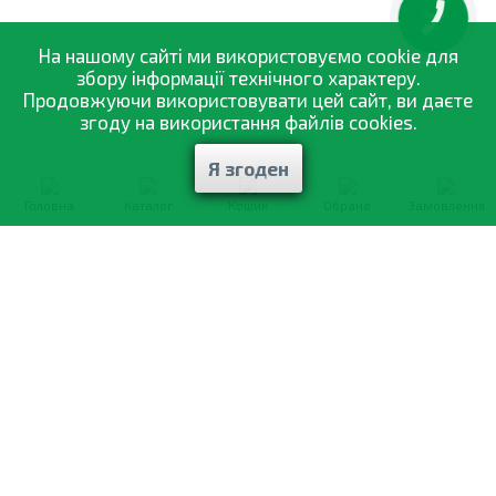
КНОПКА
ЗВ'ЯЗКУ
На нашому сайті ми використовуємо cookie для
збору інформації технічного характеру.
Продовжуючи використовувати цей сайт, ви даєте
згоду на використання файлів cookies.
Я згоден
Головна
Каталог
Кошик
Обране
Замовлення
0-800-335-895
Безкоштовно
зі всіх номерів
Про компанію
Каталог товарів
Оптовий продаж
Статті
і рекомендації
Оплата і доставка
Вiдгуки
Договір оферти
Контакти
Політика конфіденційності
Мої замовлення
Обмін і повернення
© 2002—2026 «Спектр Сад» —