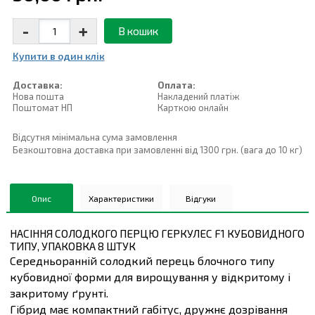
-
+
В кошик
Купити в один клiк
Доставка:
Оплата:
Нова пошта
Накладений платiж
Поштомат НП
Карткою онлайн
Відсутня мінімальна сума замовлення
Безкоштовна доставка при замовленні від 1300 грн. (вага до 10 кг)
Опис
Характеристики
Відгуки
НАСІННЯ СОЛОДКОГО ПЕРЦЮ ГЕРКУЛЕС F1 КУБОВИДНОГО
ТИПУ, УПАКОВКА 8 ШТУК
Середньоранній солодкий перець блочного типу
кубовидної форми для вирощування у відкритому і
закритому ґрунті.
Гібрид має компактний габітус, дружнє дозрівання