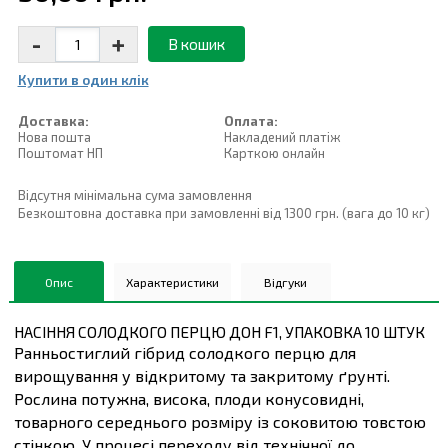
-
+
В кошик
Купити в один клiк
Доставка:
Оплата:
Нова пошта
Накладений платiж
Поштомат НП
Карткою онлайн
Відсутня мінімальна сума замовлення
Безкоштовна доставка при замовленні від 1300 грн. (вага до 10 кг)
Опис
Характеристики
Відгуки
НАСІННЯ СОЛОДКОГО ПЕРЦЮ ДОН F1, УПАКОВКА 10 ШТУК
Ранньостиглий гібрид солодкого перцю для
вирощування у відкритому та закритому ґрунті.
Рослина потужна, висока, плоди конусовидні,
товарного середнього розміру із соковитою товстою
стінкою. У процесі переходу від технічної до