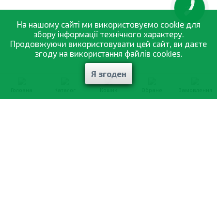
КНОПКА
ЗВ'ЯЗКУ
На нашому сайті ми використовуємо cookie для
збору інформації технічного характеру.
Продовжуючи використовувати цей сайт, ви даєте
згоду на використання файлів cookies.
Я згоден
Головна
Каталог
Кошик
Обране
Замовлення
0-800-335-895
Безкоштовно
зі всіх номерів
Про компанію
Каталог товарів
Оптовий продаж
Статті
і рекомендації
Оплата і доставка
Вiдгуки
Договір оферти
Контакти
Політика конфіденційності
Мої замовлення
Обмін і повернення
© 2002—2026 «Спектр Сад» —