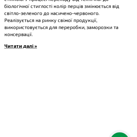
біологічної стиглості колір перців змінюється від
світло-зеленого до насичено-червоного.
Реалізується на ринку свіжої продукції,
використовується для переробки, заморозки та
консервації.
Стійкий до несприятливих умов.
Читати далі »
Толерантний до фузаріозу.
Вегетаційний період 60-65 днів.
Маса плоду 150-200 г.
Купити
Насіння солодкого перцю Дон F1, упаковка
10 штук
та інші товари за доступними цінами Ви
можете в
інтернет-магазині
Спектр Сад
з доставкою
в Київ й інші міста по всій території України.