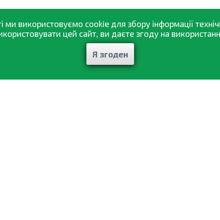
і ми використовуємо cookie для збору інформації техніч
ористовувати цей сайт, ви даєте згоду на використання
Я згоден
Каталог товарів
аж
Статті і рекомендації
вка
Вiдгуки
ення
Контакти
и
Мої замовлення
денційності
© 2002—2026 «Спектр Сад» —
найкраще для вашого врожаю