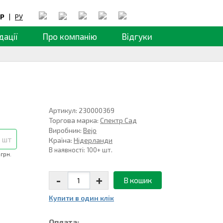
Р
|
РУ
дації
Про компанію
Відгуки
Артикул: 230000369
Торгова марка:
Спектр Сад
Виробник:
Bejo
 шт
Країна:
Нідерланди
В наявності: 100+ шт.
 грн.
-
+
В кошик
Купити в один клiк
Оплата: