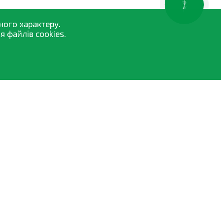
КНОПКА
ЗВ'ЯЗКУ
ного характеру.
 файлів cookies.
Засоби захисту рослин
Насіння
Добрива та біостимулятори
Обприскувачі
Торфосуміші
Всі категорії »