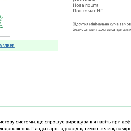
Нова пошта
Поштомат НП
Відсутня мінімальна сума замо
Безкоштовна доставка при замовл
 VIBER
листову системи, що спрощує вирощування навіть при дефі
одоношення. Плоди гарні, однорідні, темно-зелені, помі