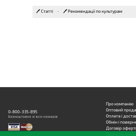
🖊 Статті
·
🖊 Рекомендації по культурам
Про компанію
Оптовий прод
0-800-335-895
Оплата і доста
Безкоштовно
зі всіх номерів
Обмін і поверн
Договір оферт
Політика конфі