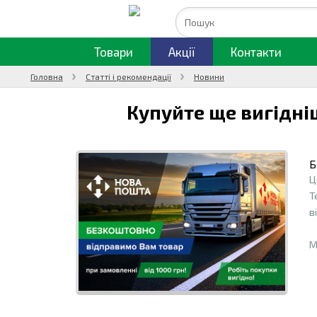
Товари
Акції
Контакти
Головна
Статті і рекомендації
Новини
Купуйте ще вигідні
Б
Ц
Т
в
М