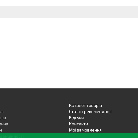
Каталог товарів
аж
Статті і рекомендації
вка
Вiдгуки
ення
Контакти
и
Мої замовлення
денційності