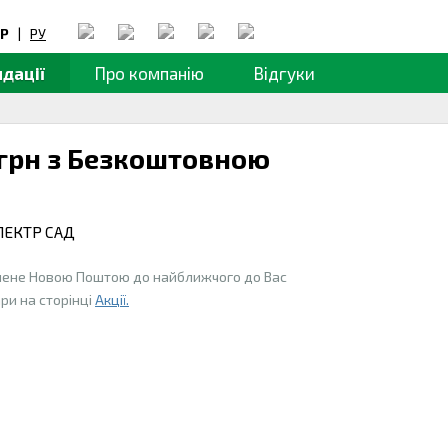
Р
|
РУ
дації
Про компанію
Відгуки
 грн з Безкоштовною
ПЕКТР САД
влене Новою Поштою до найближчого до Вас
ари на сторінці
Акції.