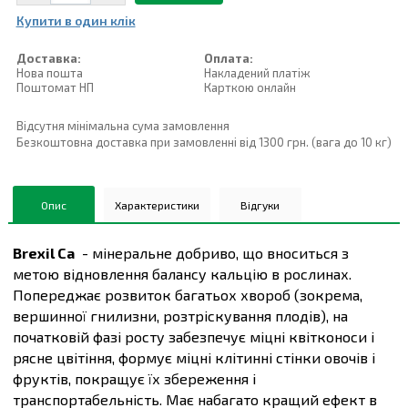
Купити в один клiк
Доставка:
Оплата:
Нова пошта
Накладений платiж
Поштомат НП
Карткою онлайн
Відсутня мінімальна сума замовлення
Безкоштовна доставка при замовленні від 1300 грн. (вага до 10 кг)
Опис
Характеристики
Відгуки
Brexil Ca
- мінеральне добриво, що вноситься з
метою відновлення балансу кальцію в рослинах.
Попереджає розвиток багатьох хвороб (зокрема,
вершинної гнилизни, розтріскування плодів), на
початковій фазі росту забезпечує міцні квітконоси і
рясне цвітіння, формує міцні клітинні стінки овочів і
фруктів, покращує їх збереження і
транспортабельність. Має набагато кращий ефект в