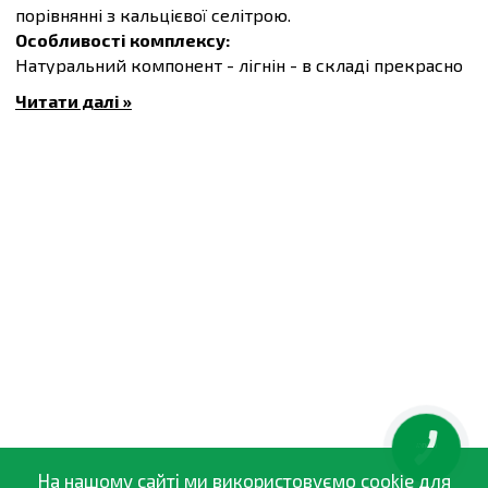
порівнянні з кальцієвої селітрою.
Особливості комплексу:
Натуральний компонент - лігнін - в складі прекрасно
сумісний з тканинами рослин, сприяє гарному
Читати далі »
проникненню кальцію в листя;
Не містить азоту (не викликає зайву вегетативну
активність рослини), натрію, хлору і важких металів,
відповідно, відсутній ризик появи опіків або
сольового нальоту на листках;
Попереджає розвиток патогенних організмів і робить
культури більш стійкими до стресів;
Брексіл Ca стабілізує обмінні процеси в рослинах, а не
фітотоксичний. Має значно кращу ефективність, ніж
кальцієва селітра.
Хімічний склад
Кальцій (Ca) - 20%
Бор (B) - 0.5%
КНОПКА
ЗВ'ЯЗКУ
На нашому сайті ми використовуємо cookie для