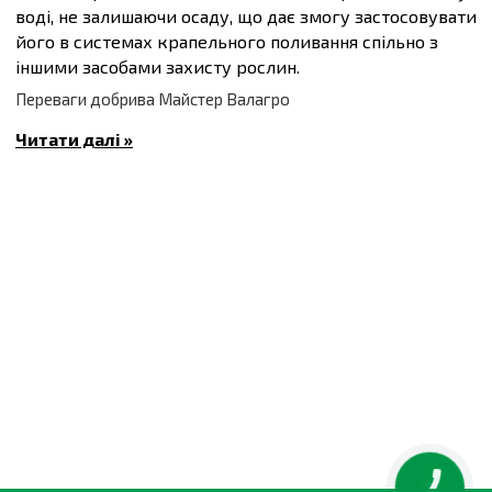
воді, не залишаючи осаду, що дає змогу застосовувати
його в системах крапельного поливання спільно з
іншими засобами захисту рослин.
Переваги добрива Майстер Валагро
Є безпечним для довкілля
Читати далі »
Ефективний на всіх етапах розвитку рослин
Підвищує врожайність на 20-35% за регулярного
застосування
Покращує смакові якості та транспортабельність
готової продукції
Master+ NPK 15.5.30 інструкція, спосіб застосування та
норма витрати добрива 20 г
Активна речовина: азот (N) — 15%, фосфор (P
O
)
- 5%,
2
5
калий (К) - 30%.
20 г добрива розчинити в 10 л води або 1 чайна ложка
на 2 літри води для рослин на закритому ґрунті, а
також виноградників. Для овочів і квітів у відкритому
середовищі добриво треба використовувати 1 раз на
2 тижні. Хатні квіти — з кожним поливанням влітку, і
через два на третій полив — взимку. Розсада
обробляється 1 раз на тиждень.
КНОПКА
ЗВ'ЯЗКУ