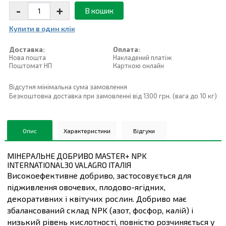
-
+
В кошик
Купити в один клiк
Доставка:
Оплата:
Нова пошта
Накладений платiж
Поштомат НП
Карткою онлайн
Відсутня мінімальна сума замовлення
Безкоштовна доставка при замовленні від 1300 грн. (вага до 10 кг)
Опис
Характеристики
Відгуки
МІНЕРАЛЬНЕ ДОБРИВО MASTER+ NPK
INTERNATIONAL30 VALAGRO ІТАЛІЯ
Високоефективне добриво, застосовується для
підживлення овочевих, плодово-ягідних,
декоративних і квітучих рослин. Добриво має
збалансований склад NPK (азот, фосфор, калій) і
низький рівень кислотності, повністю розчиняється у