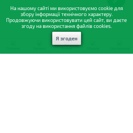
На нашому сайті ми використовуємо cookie для
збору інформації технічного характеру.
Продовжуючи використовувати цей сайт, ви даєте
згоду на використання файлів cookies.
Я згоден
Головна
Каталог
Кошик
Обране
Замовлення
0-800-335-895
Безкоштовно
зі всіх номерів
Про компанію
Каталог товарів
Оптовий продаж
Статті
і рекомендації
Оплата і доставка
Вiдгуки
Договір оферти
Контакти
Політика конфіденційності
Мої замовлення
Обмін і повернення
© 2002—2026 «Спектр Сад» —
найкраще для вашого врожаю