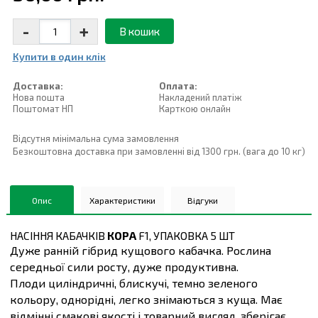
-
+
В кошик
Купити в один клiк
Доставка:
Оплата:
Нова пошта
Накладений платiж
Поштомат НП
Карткою онлайн
Відсутня мінімальна сума замовлення
Безкоштовна доставка при замовленні від 1300 грн. (вага до 10 кг)
Опис
Характеристики
Відгуки
НАСІННЯ КАБАЧКІВ
КОРА
F1, УПАКОВКА 5 ШТ
Дуже ранній гібрид кущового кабачка. Рослина
середньої сили росту, дуже продуктивна.
Плоди циліндричні, блискучі, темно зеленого
кольору, однорідні, легко знімаються з куща. Має
відмінні смакові якості і товарний вигляд, зберігає