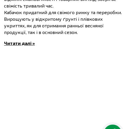
свіжість тривалий час.
Кабачок придатний для свіжого ринку та переробки.
Вирощують у відкритому ґрунті і плівкових
укриттях, як для отримання ранньої весняної
продукції, так і в основний сезон.
Посів проводять після загрози заморозків, у ґрунт
Читати далі »
прогрітий до 14-16°C.
Маса плоду 300-700 г.
Вегетаційний період 40-42 днів
Купити
Насіння кабачків Кора F1,
упаковка 5 штук
та
інші товари за доступними цінами Ви можете
в
інтернет-магазині
Спектр Сад
з доставкою в Київ й
інші міста по всій території України.