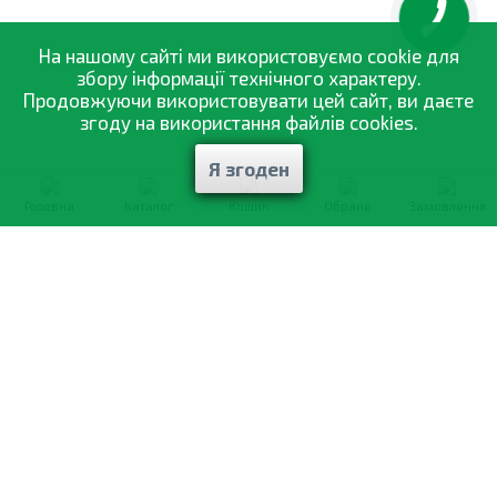
На нашому сайті ми використовуємо cookie для
збору інформації технічного характеру.
Продовжуючи використовувати цей сайт, ви даєте
згоду на використання файлів cookies.
Я згоден
Головна
Каталог
Кошик
Обране
Замовлення
0-800-335-895
Безкоштовно
зі всіх номерів
Про компанію
Каталог товарів
Оптовий продаж
Статті
і рекомендації
Оплата і доставка
Вiдгуки
Договір оферти
Контакти
Політика конфіденційності
Мої замовлення
Обмін і повернення
© 2002—2026 «Спектр Сад» —