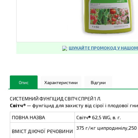
ШУКАЙТЕ ПРОМОКОД У НАШОМУ
Опис
Характеристики
Відгуки
СИСТЕМНИЙ ФУНГІЦИД СВІТЧ СПРЕЙ 1 Л.
Світч®
— фунгіцид для захисту від сірої і плодової гн
ПОВНА НАЗВА
Світч® 62,5 WG, в. г.
375 г/кг ципродинілу,250
ВМІСТ ДІЮЧОЇ РЕЧОВИНИ