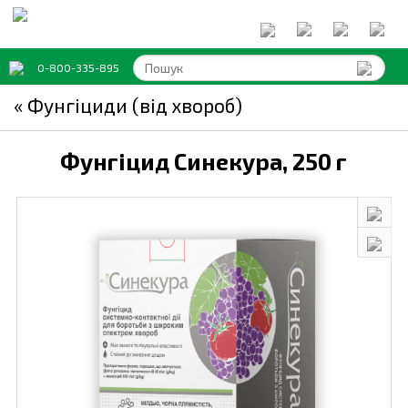
0-800-335-895
« Фунгіциди (від хвороб)
Фунгіцид Синекура,
250 г