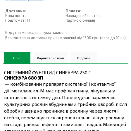
Доставка:
Оплата:
Нова пошта
Накладений платiж
Поштомат НП
Карткою онлайн
Відсутня мінімальна сума замовлення
Безкоштовна доставка при замовленні від 1300 грн. (вага до 10 кг)
Опис
Характеристики
Відгуки
СИСТЕМНИЙ ФУНГІЦИД СИНЕКУРА 250 Г
СИНЕКУРА 680 ЗП
— комбінований препарат системної і контактної
дії, металаксил-М має профілактичну, лікувальну
контактно-системну дію. Попереджає зараження
культурних рослин збудниками грибних хвороб, після
обробки швидко проникає в рослину через листя і
стебла, переміщується акропектально, лікує рослину
на стадії ранньої інфекції і захищає її надалі. Манкоцеб
створює захисний шар на поверхні листка,