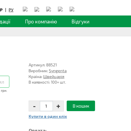
Р
|
РУ
дації
Про компанію
Відгуки
Артикул: 88521
Виробник:
Syngenta
Країна:
Швейцарія
мл
В наявності: 100+ шт.
 грн.
-
+
В кошик
Купити в один клiк
Оплата: