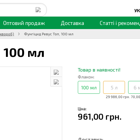
УК
Оптовий продаж
Доставка
Статті
і рекомен
 хвороб)
Фунгіцид Ревус Топ, 100 мл
,
100 мл
Товар в наявності!
Флакон:
100 мл
5 л
6 
29 986,00 грн.
70,00
Ціна:
961,00 грн.
Доставка: