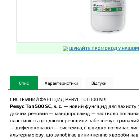
ШУКАЙТЕ ПРОМОКОД У НАШОМУ
Опис
Характеристики
Відгуки
СИСТЕМНИЙ ФУНГІЦИД РЕВУС ТОП 100 МЛ
Ревус Топ 500 SC, к. с.
— новий фунгіцид для захисту т
діючих речовин — мандіпропамід — частково поглинає 
властивість цієї діючої речовини забезпечує тривалий
— дифеноконазол — системна, її швидко поглинає лист
альтернаріозу, що запобігає виникненню хвороби наві