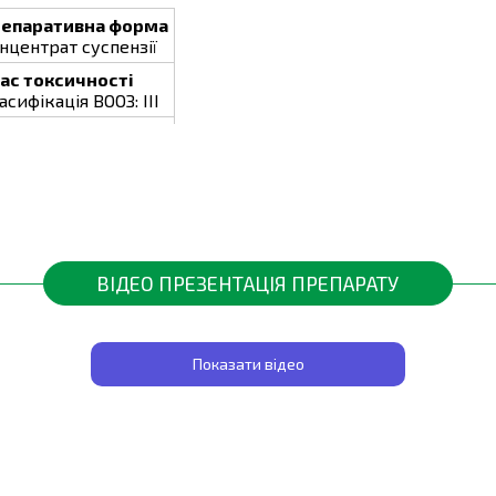
епаративна форма
нцентрат суспензії
ас токсичності
асифікація ВООЗ: III
аковка
0 мл
, к. с.
має сильну додаткова дію на ризоктоніоз, септоріоз
картоплі та на початку зав’язування плодів у томатів після
риває оновлення листового апарату і виникає загроза пош
и робочої рідини
Шкідливі об’єкти
Кратність 
ВІДЕО ПРЕЗЕНТАЦІЯ ПРЕПАРАТУ
а сотку
Фітофтороз, альтернаріоз
3/14
а сотку
Фітофтороз, альтернаріоз
Показати відео
3/14
денні наукових досліджень
а сотку
Мілдью, чорна плямистість
2/30
а сотку
Пероноспороз
2/14
ші товари за доступними цінами Ви можете в
інтернет-маг