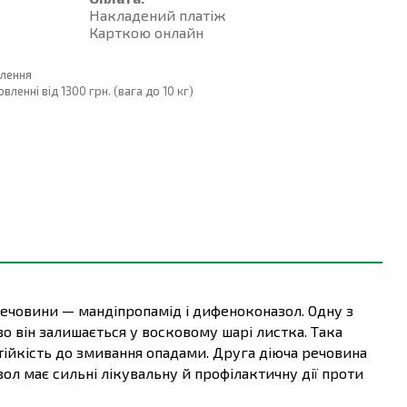
Накладений платiж
Карткою онлайн
влення
енні від 1300 грн. (вага до 10 кг)
 речовини — мандіпропамід і дифеноконазол. Одну з
во він залишається у восковому шарі листка. Така
стійкість до змивання опадами. Друга діюча речовина
ол має сильні лікувальну й профілактичну дії проти