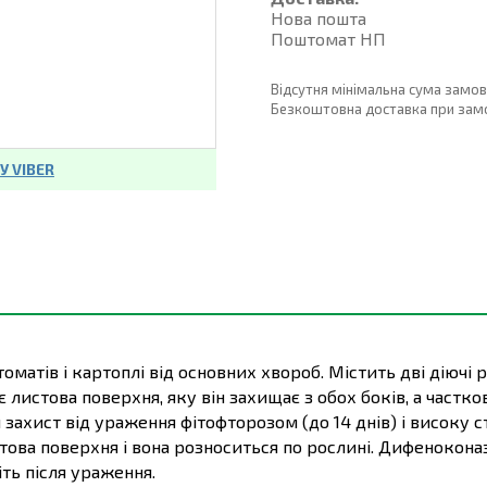
Нова пошта
Поштомат НП
Відсутня мінімальна сума замо
Безкоштовна доставка при замовл
 VIBER
оматів і картоплі від основних хвороб. Містить дві діючі
листова поверхня, яку він захищає з обох боків, а частко
 захист від ураження фітофторозом (до 14 днів) і високу 
ова поверхня і вона розноситься по рослині. Дифеноконаз
ть після ураження.