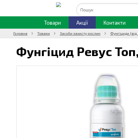
Товари
Акції
Контакти
Головна
Товари
Засоби захисту рослин
Фунгіциди (від
Фунгіцид Ревус Топ